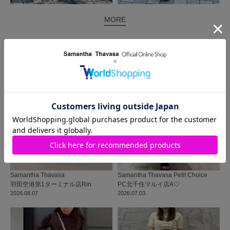
MORE
同じ商品を使った
コーディネート
Samantha Thavasa
Samantha Thavasa Petit Choice
羽田空港第1ターミナル店
Rin
PC北千住マルイ店
A♡
2026.08.07
2026.07.03