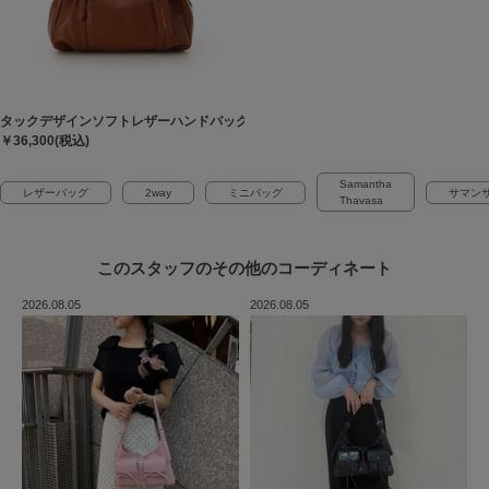
タックデザインソフトレザーハンドバッグ
￥36,300(税込)
Samantha
レザーバッグ
2way
ミニバッグ
サマン
Thavasa
このスタッフの
その他のコーディネート
2026.08.05
2026.08.05