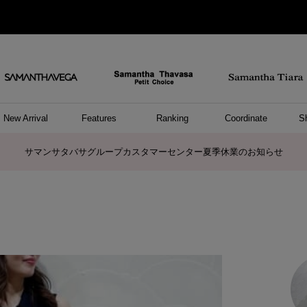
New Arrival
Features
Ranking
Coordinate
S
ョングッズ
/ ポーチ
セサリー
スレット
クレス
リング
ーカフ
/小物
ャーム
パレル
ップス
ッグ
ング
アス
ハンドバッグ
トートバッグ
ショルダーバッグ
ボストンバッグ
リュック/バックパック
ボディバッグ/ウエストポーチ
ウォレットショルダーバッグ
ミニバッグ
キャリーバッグ/スポーツバッグ
パソコンケース/パソコンバッグ
A4対応/通勤通学バッグ
ケアアイテム
バッグその他
長財布
折財布/ミニ財布
コインケース/マルチケース
財布/小物その他
ポーチ
カードケース/名刺入れ
キーケース
パスケース
モバイルグッズ
フラグメントケース
ケース/ポーチその他
ファスナートップチャーム
バッグチャーム
チャームその他
リング
ネックレス
ピアス
イヤリング
イヤーカフ
ブレスレット/バングル
アンクレット
時計
アクセサリーその他
帽子
レッグウェア
ストール
Tシャツ
ネクタイ
傘
アンダーウェア/ソックス
ファッショングッズその他
トップス
ボトム
ワンピース
ジャケット/アウター
ファッショングッズ
アパレルその他
雑貨/インテリア
ホビー/ステーショナリー
雑貨/インテリアその他
ポロシャツ(半袖)
ポロシャツ(長袖)
プルオーバー
パーカー
セーター/ベスト
ワンピース
トップスその他
リング
ピンキーリング
ペアリング
ネックレス
ペアネックレス
サマンサタバサグループカスタマーセンター夏季休業のお知らせ