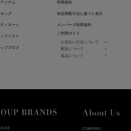
着アイテム
利用規約
ンキング
特定商取引法に基づく表示
ーディネート
メンバーズ利用規約
ご利用ガイド
タッフリスト
お支払い方法について
ョップブログ
クレジットカード、代金引換、コンビ
配送について
Paidy（翌月払い）、
ご注文商品は、佐川急便にてご注文毎
返品について
amazon payをご利用いただけます。
（一部地域については佐川急便以外の
以下の各号の場合に限り受け付けるもの
ございます。）
絡いただいた場合、
通常はご注文日の翌日以降、3日程度で
返品もしくは交換をお受けします。（
お届けまでの日数はお届け先住所によ
購入者様への返金となります。）
また、天候や道路状況により、指定日
商品が不良品であった場合
ざいますので
ご注文内容と異なる商品が到着した場
あらかじめご了承ください。
配送中に商品が破損した場合
アパレル商品（衣料品） ※交換不可
HOUSE
COMPANY