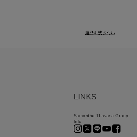
履歴を残さない
LINKS
Samantha Thavasa Group
Info.