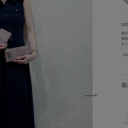
202
色の
普段
ネイ
（6
着