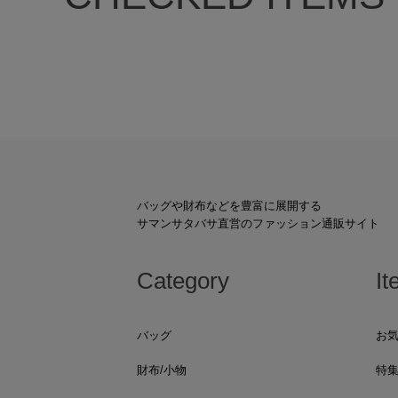
バッグや財布などを豊富に展開する
サマンサタバサ直営のファッション通販サイト
Category
It
バッグ
お
財布/小物
特