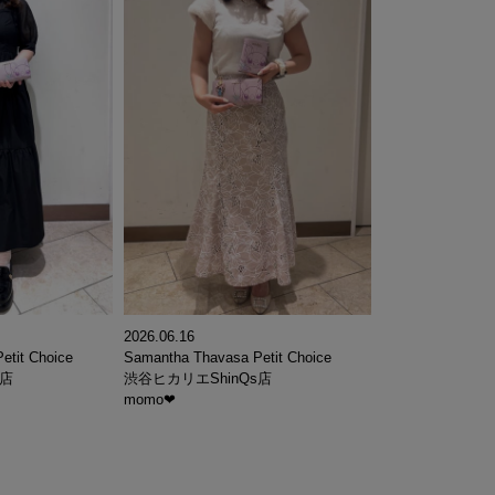
2026.06.16
Samantha Thavasa Petit Choice
etit Choice
渋谷ヒカリエShinQs店
s店
momo‪‪❤︎‬