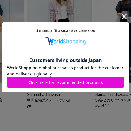
2026.06.22
2026.06.19
Samantha Thavasa
Samantha Thavasa P
店
羽田空港第2ターミナル店
渋谷ヒカリエShinQ
yn
ayaᕷ*.°