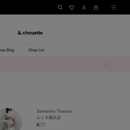
hop Blog
Shop List
Samantha Thavasa
ルミネ横浜店
K♡