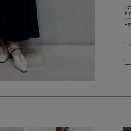
「
ク
（
￥26