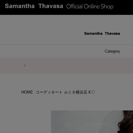
Category
ファッシ
ケース 
アク
ブレ
ネッ
イヤ
イヤ
財布
チ
ア
ト
バ
リ
ピ
HOME
コーディネート
ルミネ横浜店 K♡