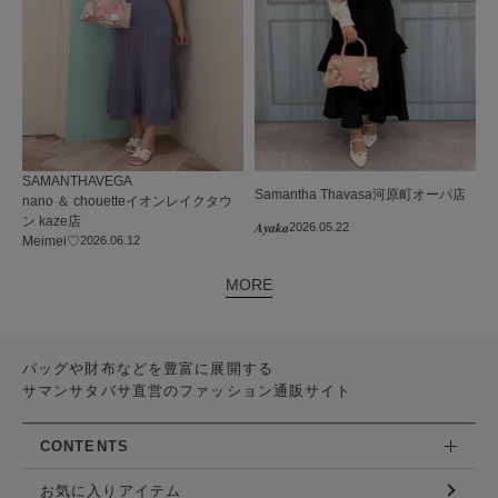
SAMANTHAVEGA
Samantha Thavasa
河原町オーパ店
nano ＆ chouetteイオンレイクタウ
ン kaze店
𝑨𝒚𝒂𝒌𝒂
2026.05.22
Meimei♡
2026.06.12
MORE
バッグや財布などを豊富に展開する
サマンサタバサ直営のファッション通販サイト
CONTENTS
お気に入りアイテム