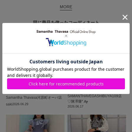
MORE
同じ商品を使った
コーディネート
SAMANTHAVEGA
SHIBUYA109店
Samantha Thavasa
河原町オーパ店
♡陳澤珊*.𝝑𝝔
saki
2026.06.29
2026.06.17