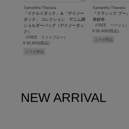
Samantha Thavasa
Samantha Thavasa
デイジー
「ドナルドダック」＆「デイジー
『クラシック プー
 ミニミニ
ダック」 コレクション デニム調
長財布
ドダッ
ショルダーバッグ（デイジーダッ
（FREE ベージュ）
￥26,400(税込)
ク）
（FREE ライトブルー）
コラボ商品
￥30,800(税込)
コラボ商品
NEW ARRIVAL