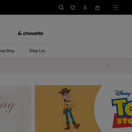
hop Blog
Shop List
バッグ
ンバッグ
バッグ/ウエストポーチ
ッグ
ンケース/パソコンバッグ
イテム
ケース/マルチケース
ケース/名刺入れ
ース
メントケース
ナートップチャーム
ムその他
レス
ング
レット/バングル
ル
イ
ーウェア/ソックス
ット/アウター
ルその他
/ステーショナリー
ツ(半袖)
ーバー
/ベスト
スその他
ーリング
レス
折財布/ミニ財布
財布/小物その他
バッグチャーム
レッグウェア
Tシャツ
傘
ファッショングッズその他
ポロシャツ(長袖)
パーカー
ワンピース
ペアネックレス