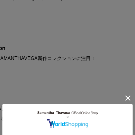
on
AMANTHAVEGA新作コレクションに注目！
A新作プリズムフラッターが登場！！
から見ても可愛い今期一押しの新作フラッターが登場です。