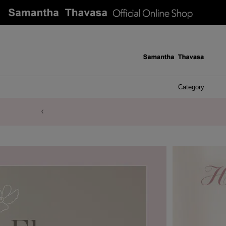
Category
ケース 
アク
イヤ
ア
バ
リ
ピ