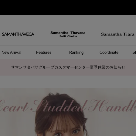
New Arrival
Features
Ranking
Coordinate
S
/ ポーチ
セサリー
ーカフ
パレル
ッグ
ング
アス
ハンドバッグ
ショルダーバッグ
リュック/バックパック
ウォレットショルダーバッグ
キャリーバッグ/スポーツバッグ
A4対応/通勤通学バッグ
バッグその他
ポーチ
キーケース
モバイルグッズ
ケース/ポーチその他
リング
ピアス
イヤーカフ
アンクレット
アクセサリーその他
トップス
ワンピース
ファッショングッズ
雑貨/インテリア
雑貨/インテリアその他
リング
ペアリング
ファッショングッズ
ブレスレット
ネックレス
イヤリング
財布/小物
チャーム
トップス
トート
ボスト
ボディ
ミニバ
パソコ
ケアア
長財布
コイン
カード
パスケ
フラグ
ファス
チャー
ネック
イヤリ
ブレス
時計
帽子
ストー
ネクタ
アンダ
ボトム
ジャケ
アパレ
ホビー
ポロシャ
プルオ
セーター
トップ
ピンキ
ネック
商品に関するお詫びとお知らせ