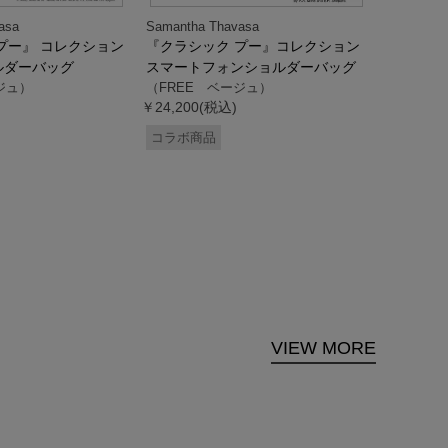
asa
Samantha Thavasa
Samantha
プー』 コレクション
『クラシック プー』コレクション
「ドナル
ルダーバッグ
スマートフォンショルダーバッグ
ダック」
ジュ）
（FREE ベージュ）
ス調ハン
￥24,200(税込)
ク）
（FREE
コラボ商品
￥33,000
コラボ商
VIEW MORE