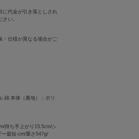
前に代金が引き落としされ
ださい。
味・仕様が異なる場合がご
 綿 本体（裏地）：ポリ
cm/持ち手上がり15.5cm/シ
最短-cm/重さ547g/