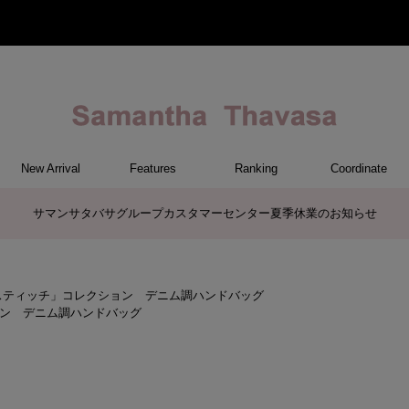
New Arrival
Features
Ranking
Coordinate
ET
M
CH
ER
G
ハンドバッグ
トートバッグ/ブリーフ
ショルダーバッグ/ミニバッグ
ボストンバッグ
リュック/バックパック
クラッチバッグ/パーティーバッ
バッグその他
長財布
折財布/ミニ財布
コインケース/マルチケース
財布・小物その他
ポーチ
カードケース/名刺入れ
キーケース
パスケース
モバイルグッズ
フラグメントケース
ケース/ポーチその他
ファスナートップチャーム
バッグチャーム
チャームその他
帽子
レッグウェア
ストール / マフラー / スカーフ
ファッショングッズその他
ファッショングッズ
雑貨/インテリア
バッグ
チャーム
財布/小物
その他
ポーチ
サマンサタバサグループカスタマーセンター夏季休業のお知らせ
グ
スティッチ」コレクション デニム調ハンドバッグ
ン デニム調ハンドバッグ