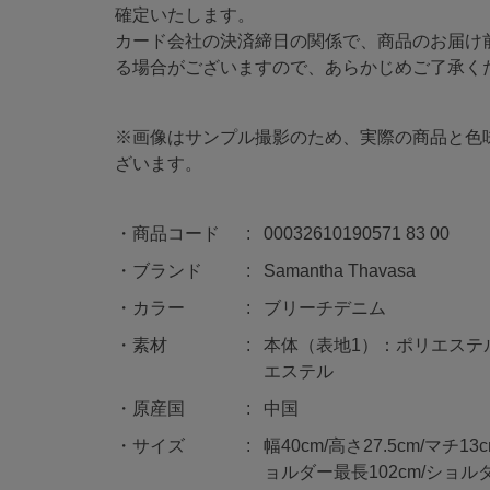
確定いたします。
カード会社の決済締日の関係で、商品のお届け
る場合がございますので、あらかじめご了承く
※画像はサンプル撮影のため、実際の商品と色
ざいます。
商品コード
00032610190571 83 00
ブランド
Samantha Thavasa
カラー
ブリーチデニム
素材
本体（表地1）：ポリエステル
エステル
原産国
中国
サイズ
幅40cm/高さ27.5cm/マチ13
ョルダー最長102cm/ショルダー