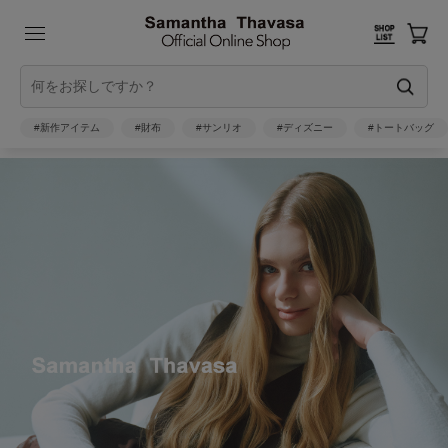
#新作アイテム
#財布
#サンリオ
#ディズニー
#トートバッグ