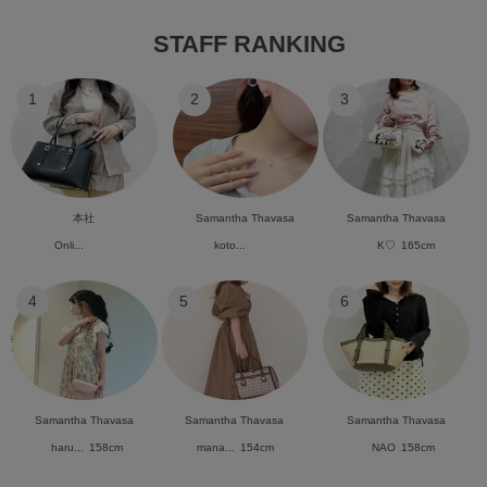
STAFF RANKING
1
2
3
本社
Samantha Thavasa
Samantha Thavasa
Onli...
koto...
K♡
165cm
4
5
6
Samantha Thavasa
Samantha Thavasa
Samantha Thavasa
haru...
158cm
mana...
154cm
NAO
158cm