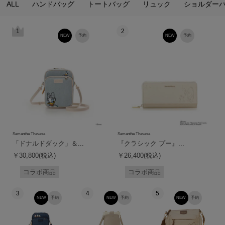
ALL
ハンドバッグ
トートバッグ
リュック
ショルダー
1
2
NEW
予約
NEW
予約
Samantha Thavasa
Samantha Thavasa
「ドナルドダック」＆...
『クラシック プー』...
￥30,800(税込)
￥26,400(税込)
コラボ商品
コラボ商品
3
4
5
NEW
予約
NEW
予約
NEW
予約