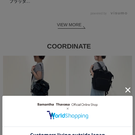
フラッタ...
powered by
VIEW MORE
COORDINATE