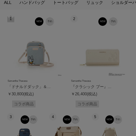
ALL
ハンドバッグ
トートバッグ
リュック
ショルダー
1
2
NEW
予約
NEW
予約
Samantha Thavasa
Samantha Thavasa
「ドナルドダック」＆...
『クラシック プー』...
￥30,800(税込)
￥26,400(税込)
コラボ商品
コラボ商品
3
4
5
NEW
予約
NEW
予約
NEW
予約