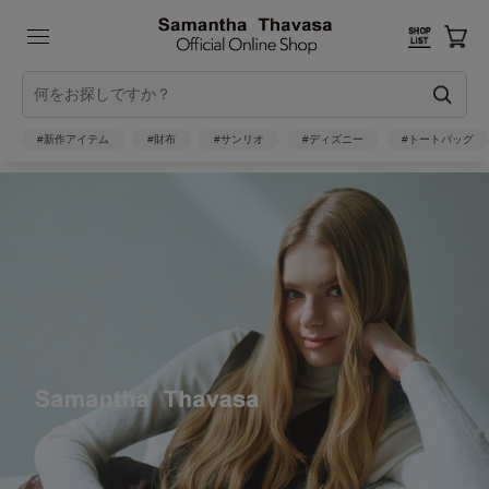
#新作アイテム
#財布
#サンリオ
#ディズニー
#トートバッグ