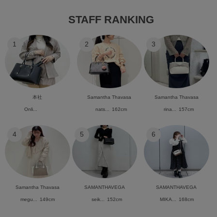
STAFF RANKING
1
2
3
本社
Samantha Thavasa
Samantha Thavasa
Onli...
nats...
162cm
rina...
157cm
4
5
6
Samantha Thavasa
SAMANTHAVEGA
SAMANTHAVEGA
megu...
149cm
seik...
152cm
MIKA...
168cm