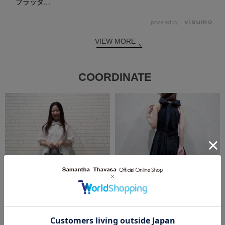
フラッタ...
powered by
VIEW MORE
COORDINATE