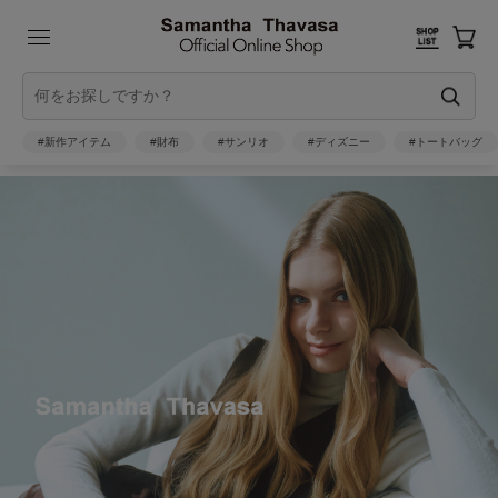
#新作アイテム
#財布
#サンリオ
#ディズニー
#トートバッグ