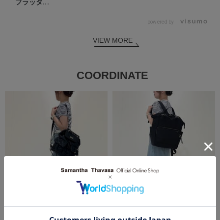
フラッタ...
powered by
VIEW MORE
COORDINATE