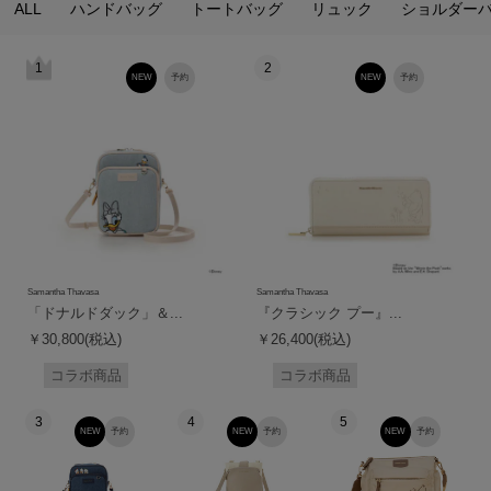
ALL
ハンドバッグ
トートバッグ
リュック
ショルダー
1
2
NEW
予約
NEW
予約
Samantha Thavasa
Samantha Thavasa
「ドナルドダック」＆...
『クラシック プー』...
￥30,800(税込)
￥26,400(税込)
コラボ商品
コラボ商品
3
4
5
NEW
予約
NEW
予約
NEW
予約