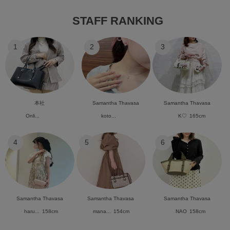
STAFF RANKING
1
2
3
本社
Samantha Thavasa
Samantha Thavasa
Onli...
koto...
K♡
165cm
4
5
6
Samantha Thavasa
Samantha Thavasa
Samantha Thavasa
haru...
158cm
mana...
154cm
NAO
158cm