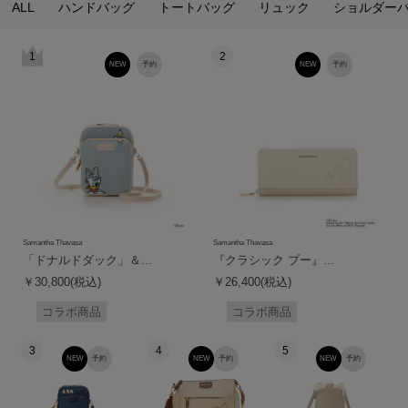
ALL
ハンドバッグ
トートバッグ
リュック
ショルダー
1
2
NEW
予約
NEW
予約
Samantha Thavasa
Samantha Thavasa
「ドナルドダック」＆...
『クラシック プー』...
￥30,800(税込)
￥26,400(税込)
コラボ商品
コラボ商品
3
4
5
NEW
予約
NEW
予約
NEW
予約