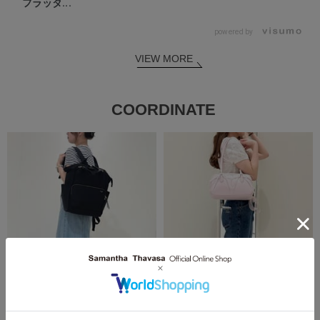
フラッタ...
powered by
VIEW MORE
COORDINATE