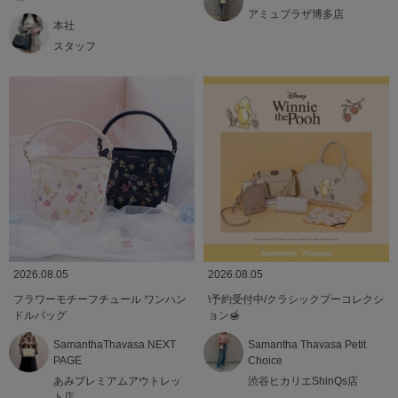
アミュプラザ博多店
本社
スタッフ
2026.08.05
2026.08.05
フラワーモチーフチュール ワンハン
\予約受付中/クラシックプーコレクシ
ドルバッグ
ョン🍯
SamanthaThavasa NEXT
Samantha Thavasa Petit
PAGE
Choice
あみプレミアムアウトレッ
渋谷ヒカリエShinQs店
ト店