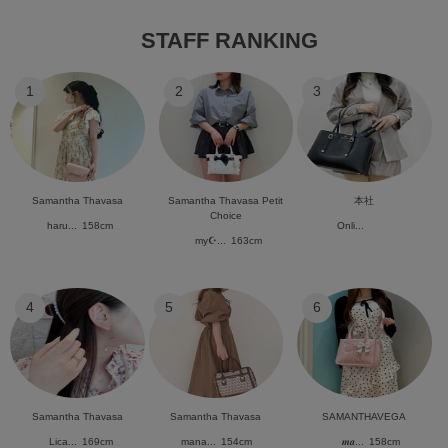
STAFF RANKING
1
2
3
Samantha Thavasa
Samantha Thavasa Petit
本社
Choice
haru...
158cm
Onli...
my☪︎...
163cm
4
5
6
Samantha Thavasa
Samantha Thavasa
SAMANTHAVEGA
Lica...
169cm
mana...
154cm
𝒎𝒂...
158cm