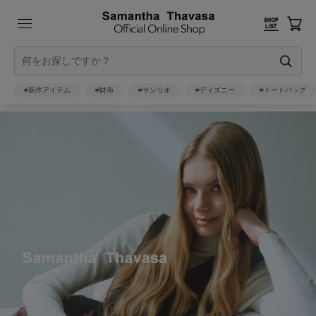
#新作アイテム
#財布
#サンリオ
#ディズニー
#トートバッグ