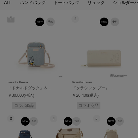
ALL
ハンドバッグ
トートバッグ
リュック
ショルダー
1
2
NEW
予約
NEW
予約
Samantha Thavasa
Samantha Thavasa
「ドナルドダック」＆...
『クラシック プー』...
￥30,800(税込)
￥26,400(税込)
コラボ商品
コラボ商品
3
4
5
NEW
予約
NEW
予約
NEW
予約