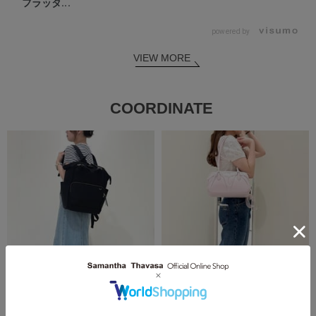
フラッタ...
powered by
VIEW MORE
COORDINATE