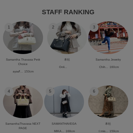
STAFF RANKING
1
2
3
Samantha Thavasa Petit
本社
Samantha Jewelry
Choice
Onli...
Chih...
160cm
ayaᕷ...
153cm
4
5
6
SamanthaThavasa NEXT
SAMANTHAVEGA
本社
PAGE
MIKA...
168cm
☆mis...
159cm