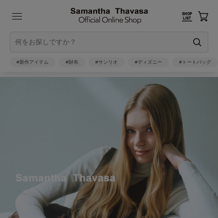
#新作アイテム
#財布
#サンリオ
#ディズニー
#トートバッグ