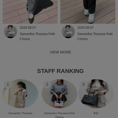
2026.08.07
2026.08.07
Samantha Thavasa Petit
Samantha Thavasa Petit
Choice
Choice
VIEW MORE
STAFF RANKING
1
2
3
Samantha Thavasa
Samantha Thavasa Petit
本社
Choice