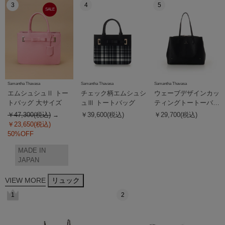
3
4
5
SALE
Samantha Thavasa
Samantha Thavasa
Samantha Thavasa
エムシュシュⅡ トー
チェック柄エムシュシ
ウェーブデザインカッ
トバッグ 大サイズ
ュⅢ トートバッグ
ティングトートーバッ
グ
￥47,300(税込)
￥39,600(税込)
￥29,700(税込)
￥23,650(税込)
50%OFF
MADE IN
JAPAN
VIEW MORE
リュック
1
2