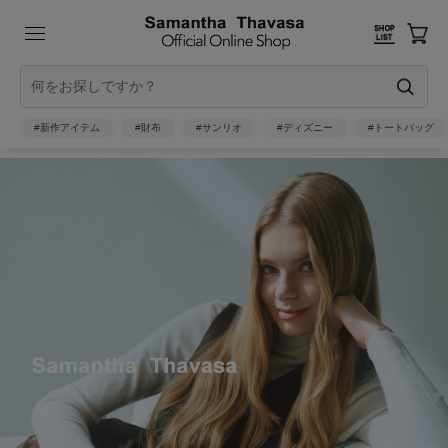
#新作アイテム
#財布
#サンリオ
#ディズニー
#トートバッグ