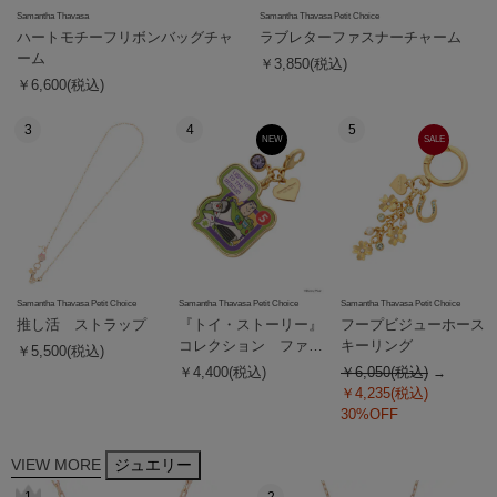
Samantha Thavasa
Samantha Thavasa Petit Choice
ハートモチーフリボンバッグチャ
ラブレターファスナーチャーム
ーム
￥3,850(税込)
￥6,600(税込)
3
4
5
NEW
SALE
Samantha Thavasa Petit Choice
Samantha Thavasa Petit Choice
Samantha Thavasa Petit Choice
推し活 ストラップ
『トイ・ストーリー』
フープビジューホース
コレクション ファス
キーリング
￥5,500(税込)
ナーチャーム（バズ）
￥4,400(税込)
￥6,050(税込)
￥4,235(税込)
30%OFF
VIEW MORE
ジュエリー