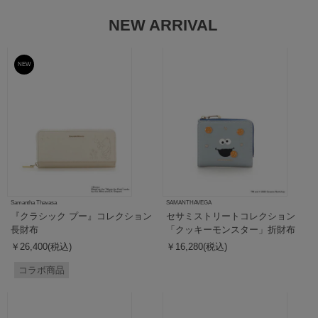
NEW ARRIVAL
NEW
予約
Samantha Thavasa
SAMANTHAVEGA
『クラシック プー』コレクション
セサミストリートコレクション
長財布
「クッキーモンスター」折財布
￥26,400(税込)
￥16,280(税込)
コラボ商品