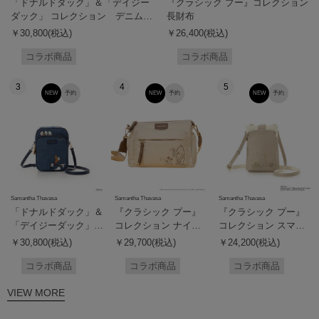
「ドナルドダック」＆「デイジー
『クラシック プー』コレクション
ダック」 コレクション デニム調
長財布
ショルダーバッグ（デイジーダッ
￥30,800(税込)
￥26,400(税込)
ク）
コラボ商品
コラボ商品
3
4
5
NEW
予約
NEW
予約
NEW
予約
Samantha Thavasa
Samantha Thavasa
Samantha Thavasa
「ドナルドダック」＆
『クラシック プー』
『クラシック プー』
「デイジーダック」
コレクション ナイロ
コレクション スマー
コレクション デニム
ンショルダーバッグ
トフォンショルダーバ
￥30,800(税込)
￥29,700(税込)
￥24,200(税込)
調ショルダーバッグ
ッグ
（ドナルドダック）
コラボ商品
コラボ商品
コラボ商品
VIEW MORE