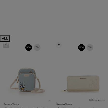
ALL
1
2
NEW
予約
NEW
予約
Samantha Thavasa
Samantha Thavasa