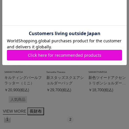
￥24,200(税込)
人気商品
人気商品
3
4
5
SAMANTHAVEGA
Samantha Thavasa
SAMANTHAVEGA
キルティングパールフ
新スタッズスクエアシ
新色ツイードアクセン
ラッター（ミニ）
ョルダーバッグ
トリボンショルダーバ
ッグ
￥20,900(税込)
￥29,700(税込)
￥18,700(税込)
人気商品
VIEW MORE
長財布
1
2