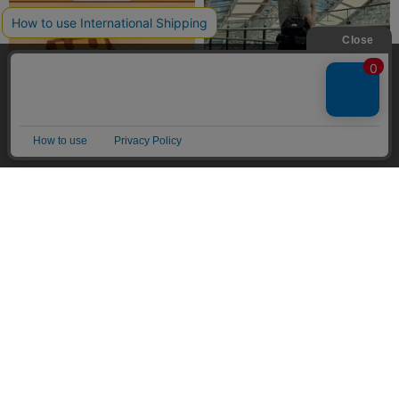
弊社はCookieを利用し、Webの利便性向上に努め
ております。「承諾する」をクリックしていただ
くと、お客様に最適な内容を提供することが可能
承諾する
となります。Cookieの利用については、
こちら
を
ご覧ください。
2026.08.07
2026.08.06
サマンサタバサプチチョイスから
【新作🖤】トレンドのキルトデザイ
『トイ・ストーリー5』の世界観が楽
ンリュック🫧
メニュー
マイページ
探す
お気に入り
カート
しめるコレクションアイテムが登場
Samantha Thavasa
🚀
アミュプラザ博多店
本社
スタッフ