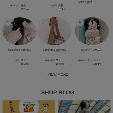
Online staff
haru( ¨̮ )
身長：
my☪︎
身長：
158cm
163cm
4
5
6
Samantha Thavasa
Samantha Thavasa
SAMANTHAVEGA
Lica
身長：
manami
身長：
𝒎𝒂𝒔𝒂𝒌𝒊.⋆𝜗𝜚 .
身長：
169cm
154cm
158cm
VIEW MORE
SHOP BLOG