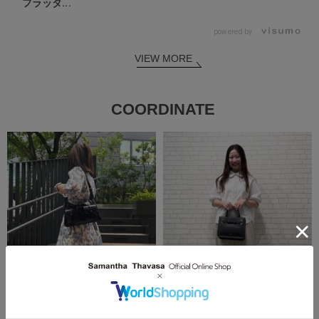
フラッタ...
powered by
VIEW MORE
COORDINATE