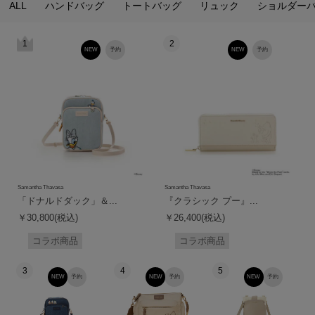
ALL
ハンドバッグ
トートバッグ
リュック
ショルダー
1
2
NEW
予約
NEW
予約
Samantha Thavasa
Samantha Thavasa
「ドナルドダック」＆...
『クラシック プー』...
￥30,800(税込)
￥26,400(税込)
コラボ商品
コラボ商品
3
4
5
NEW
予約
NEW
予約
NEW
予約