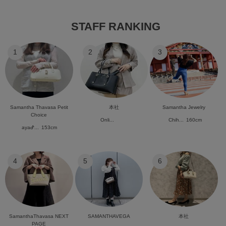
STAFF RANKING
1
2
3
Samantha Thavasa Petit
本社
Samantha Jewelry
Choice
Onli...
Chih...
160cm
ayaᕷ...
153cm
4
5
6
SamanthaThavasa NEXT
SAMANTHAVEGA
本社
PAGE