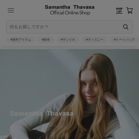
#新作アイテム
#財布
#サンリオ
#ディズニー
#トートバッグ