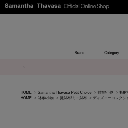
Brand
Category
POUCH
WALL
CHAR
OTH
BA
HOME
>
Samantha Thavasa Petit Choice
>
財布/小物
>
折財
HOME
>
財布/小物
>
折財布/ミニ財布
>
ディズニーコレクシ