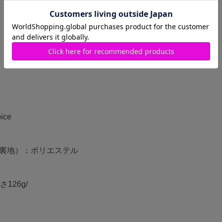
、取り出しやすいのもうれ
ice
（裏地）：ポリエステル
さ126g/