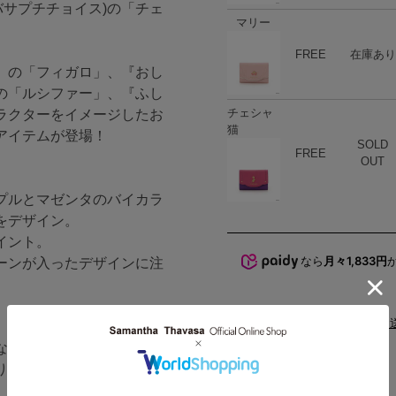
サマンサタバサプチチョイス)の「チェ
マリー
ハート
商品在庫
FREE
在庫あり
』の「フィガロ」、『おし
の「ルシファー」、『ふし
チェシャ
ラクターをイメージしたお
猫
アイテムが登場！
SOLD
ハート
商品在庫
FREE
OUT
プルとマゼンタのバイカラ
をデザイン。
イント。
なら
月々1,833円
ーンが入ったデザインに注
配送と
なサイズ感です。
り、よく使うカードを入れ