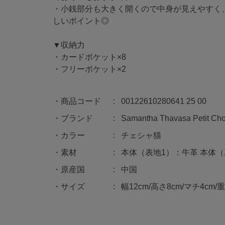
・小銭部分も大きく開くので中身が見えやすく
しいポイント◎
▼収納力
・カードポケット×8
・フリーポケット×2
商品コード
00122610280641 25 00
ブランド
Samantha Thavasa Petit Cho
カラー
チェシャ猫
素材
本体（表地1）：牛革 本体
原産国
中国
サイズ
幅12cm/高さ8cm/マチ4cm/重