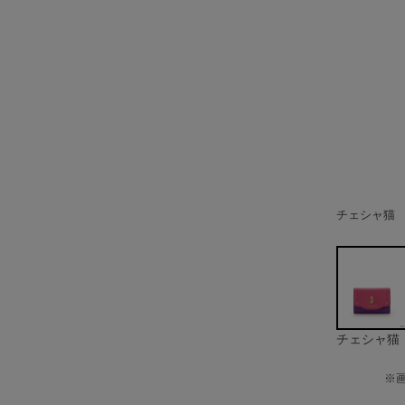
チェシャ猫
フィガロ
ルシファー
マリー
チェシャ猫
※