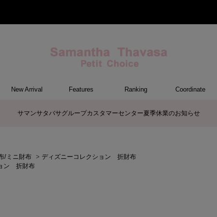
New Arrival
Features
Ranking
Coordinate
ET
M
ER
G
トートバッグ/ブリーフ
ショルダーバッグ/ミニバッグ
ボストンバッグ
リュック/バックパック
ボディバッグ/ウエストポーチ
バッグその他
ケアアイテム
長財布
中財布
折財布/ミニ財布
コインケース/マルチケース
財布・小物その他
ポーチ
カードケース/名刺入れ
キーケース
パスケース
モバイルグッズ
ファスナートップチャーム
バッグチャーム
チャームその他
ウォレット&スマホショルダーバッ
ケース/ポーチその他
ケース/ポーチ
バッグ
チャーム
財布/小物
その他
サマンサタバサグループカスタマーセンター夏季休業のお知らせ
グ
布/ミニ財布
>
ディズニーコレクション 折財布
ョン 折財布