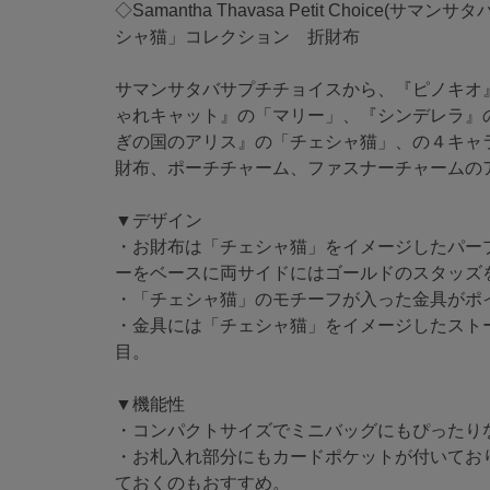
◇Samantha Thavasa Petit Choice(
シャ猫」コレクション 折財布
サマンサタバサプチチョイスから、『ピノキオ
ゃれキャット』の「マリー」、『シンデレラ』
ぎの国のアリス』の「チェシャ猫」、の４キャ
財布、ポーチチャーム、ファスナーチャームの
▼デザイン
・お財布は「チェシャ猫」をイメージしたパー
ーをベースに両サイドにはゴールドのスタッズ
・「チェシャ猫」のモチーフが入った金具がポ
・金具には「チェシャ猫」をイメージしたスト
目。
▼機能性
・コンパクトサイズでミニバッグにもぴったり
・お札入れ部分にもカードポケットが付いてお
ておくのもおすすめ。