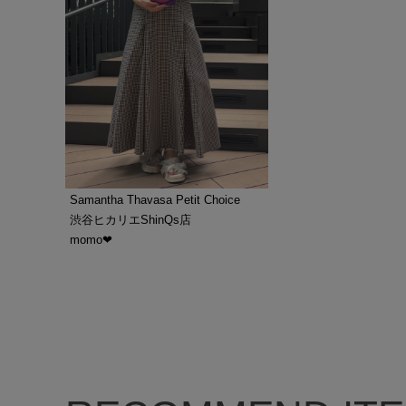
Samantha Thavasa Petit Choice
渋谷ヒカリエShinQs店
momo‪‪❤︎‬