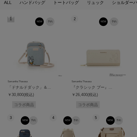
ALL
ハンドバッグ
トートバッグ
リュック
ショルダー
1
2
NEW
予約
NEW
予約
Samantha Thavasa
Samantha Thavasa
「ドナルドダック」＆...
『クラシック プー』...
￥30,800(税込)
￥26,400(税込)
コラボ商品
コラボ商品
3
4
5
NEW
予約
NEW
予約
NEW
予約