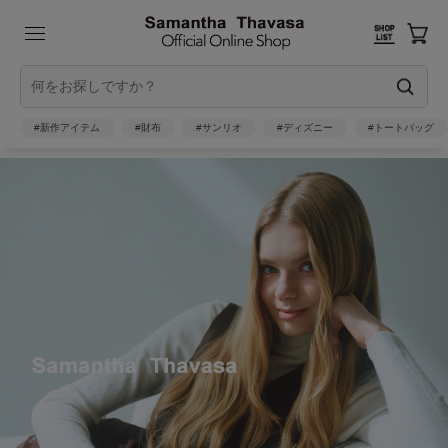
#新作アイテム
#財布
#サンリオ
#ディズニー
#トートバッグ