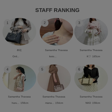
STAFF RANKING
1
2
3
本社
Samantha Thavasa
Samantha Thavasa
Onli...
koto...
K♡
165cm
4
5
6
Samantha Thavasa
Samantha Thavasa
Samantha Thavasa
haru...
158cm
mana...
154cm
NAO
158cm