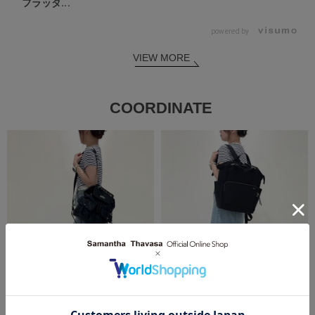
フラッタ...
powered by
VIEW MORE
COORDINATE