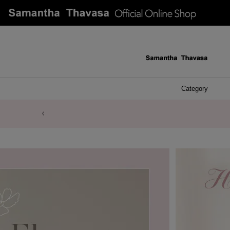
Category
ケース 
アク
イヤ
ア
バ
リ
ピ