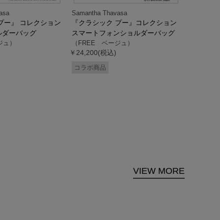
asa
Samantha Thavasa
Samantha
プー』 コレクション
『クラシック プー』コレクション
「ドナル
ルダーバッグ
スマートフォンショルダーバッグ
ダック」
ジュ）
（FREE ベージュ）
ス調ハン
￥24,200(税込)
ク）
（FREE
コラボ商品
￥33,000
コラボ商
VIEW MORE