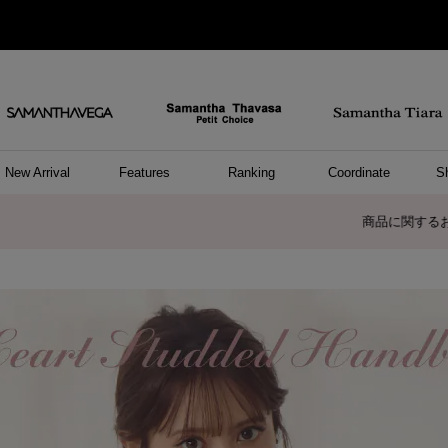
New Arrival
Features
Ranking
Coordinate
S
/ ポーチ
セサリー
ーカフ
パレル
ッグ
ング
アス
ハンドバッグ
ショルダーバッグ
リュック/バックパック
ウォレットショルダーバッグ
キャリーバッグ/スポーツバッグ
A4対応/通勤通学バッグ
バッグその他
ポーチ
キーケース
モバイルグッズ
ケース/ポーチその他
リング
ピアス
イヤーカフ
アンクレット
アクセサリーその他
トップス
ワンピース
ファッショングッズ
雑貨/インテリア
雑貨/インテリアその他
リング
ペアリング
ファッショングッズ
ブレスレット
ネックレス
イヤリング
財布/小物
チャーム
トップス
トート
ボスト
ボディ
ミニバ
パソコ
ケアア
長財布
コイン
カード
パスケ
フラグ
ファス
チャー
ネック
イヤリ
ブレス
時計
帽子
ストー
ネクタ
アンダ
ボトム
ジャケ
アパレ
ホビー
ポロシャ
プルオ
セーター
トップ
ピンキ
ネック
商品に関するお詫びとお知らせ