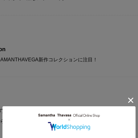
on
AMANTHAVEGA新作コレクションに注目！
A新作プリズムフラッターが登場！！
から見ても可愛い今期一押しの新作フラッターが登場です。