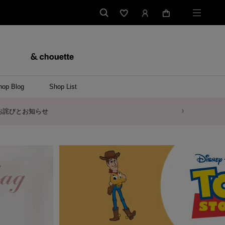
hop Blog
Shop List
バッグ
ンバッグ
バッグ/ウエストポーチ
ッグ
ンケース/パソコンバッグ
イテム
ケース/マルチケース
ケース/名刺入れ
ース
メントケース
ナートップチャーム
ムその他
レス
ング
レット/バングル
ル
イ
ーウェア/ソックス
ット/アウター
ルその他
/ステーショナリー
ツ(半袖)
ーバー
/ベスト
スその他
ーリング
レス
折財布/ミニ財布
財布/小物その他
バッグチャーム
レッグウェア
Tシャツ
傘
ファッショングッズその他
ポロシャツ(長袖)
パーカー
ワンピース
ペアネックレス