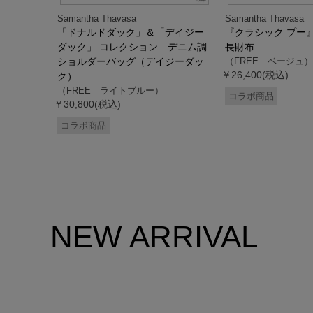
Samantha Thavasa
Samantha Thavasa
デイジー
「ドナルドダック」＆「デイジー
『クラシック プー
 ミニミニ
ダック」 コレクション デニム調
長財布
ドダッ
ショルダーバッグ（デイジーダッ
（FREE ベージュ）
￥26,400(税込)
ク）
（FREE ライトブルー）
コラボ商品
￥30,800(税込)
コラボ商品
NEW ARRIVAL