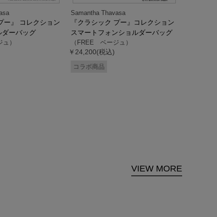
asa
Samantha Thavasa
Samantha
プー』 コレクション
『クラシック プー』コレクション
「ドナル
ルダーバッグ
スマートフォンショルダーバッグ
ダック」
ジュ）
（FREE ベージュ）
ス調ハン
￥24,200(税込)
ク）
（FREE
コラボ商品
￥33,000
コラボ商
VIEW MORE