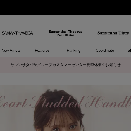
New Arrival
Features
Ranking
Coordinate
S
/ ポーチ
セサリー
ーカフ
パレル
ッグ
ング
アス
ハンドバッグ
ショルダーバッグ
リュック/バックパック
ウォレットショルダーバッグ
キャリーバッグ/スポーツバッグ
A4対応/通勤通学バッグ
バッグその他
ポーチ
キーケース
モバイルグッズ
ケース/ポーチその他
リング
ピアス
イヤーカフ
アンクレット
アクセサリーその他
トップス
ワンピース
ファッショングッズ
雑貨/インテリア
雑貨/インテリアその他
リング
ペアリング
ファッショングッズ
ブレスレット
ネックレス
イヤリング
財布/小物
チャーム
トップス
トート
ボスト
ボディ
ミニバ
パソコ
ケアア
長財布
コイン
カード
パスケ
フラグ
ファス
チャー
ネック
イヤリ
ブレス
時計
帽子
ストー
ネクタ
アンダ
ボトム
ジャケ
アパレ
ホビー
ポロシャ
プルオ
セーター
トップ
ピンキ
ネック
商品に関するお詫びとお知らせ