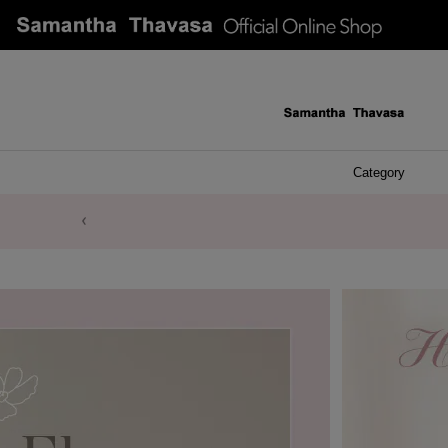
Category
ケース 
アク
イヤ
ア
バ
リ
ピ