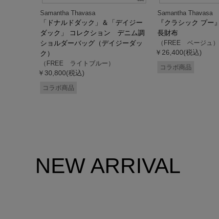
Samantha Thavasa
Samantha Thavasa
デイジー
「ドナルドダック」＆「デイジー
『クラシック プー
 ミニミニ
ダック」 コレクション デニム調
長財布
ドダッ
ショルダーバッグ（デイジーダッ
（FREE ベージュ）
￥26,400(税込)
ク）
（FREE ライトブルー）
コラボ商品
￥30,800(税込)
コラボ商品
NEW ARRIVAL