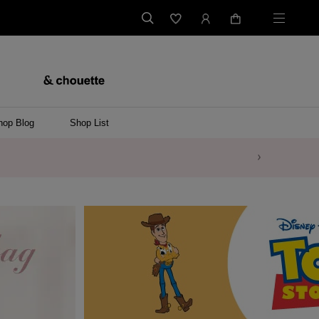
hop Blog
Shop List
バッグ
ンバッグ
バッグ/ウエストポーチ
ッグ
ンケース/パソコンバッグ
イテム
ケース/マルチケース
ケース/名刺入れ
ース
メントケース
ナートップチャーム
ムその他
レス
ング
レット/バングル
ル
イ
ーウェア/ソックス
ット/アウター
ルその他
/ステーショナリー
ツ(半袖)
ーバー
/ベスト
スその他
ーリング
レス
折財布/ミニ財布
財布/小物その他
バッグチャーム
レッグウェア
Tシャツ
傘
ファッショングッズその他
ポロシャツ(長袖)
パーカー
ワンピース
ペアネックレス