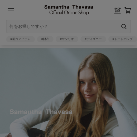
#新作アイテム
#財布
#サンリオ
#ディズニー
#トートバッグ