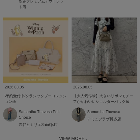
あみプレミアムアウトレッ
ト店
2026.08.05
2026.08.05
\予約受付中/クラシックプーコレクシ
【大人気🫧🩶】大きいリボンモチー
ョン🍯
フがかわいいショルダーバッグ🎀
Samantha Thavasa Petit
Samantha Thavasa
Choice
アミュプラザ博多店
渋谷ヒカリエShinQs店
VIEW MORE