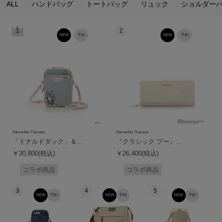
ALL
ハンドバッグ
トートバッグ
リュック
ショルダー
1
2
NEW
予約
NEW
予約
Samantha Thavasa
Samantha Thavasa
「ドナルドダック」＆...
『クラシック プー』...
￥30,800(税込)
￥26,400(税込)
コラボ商品
コラボ商品
3
4
5
NEW
予約
NEW
予約
NEW
予約