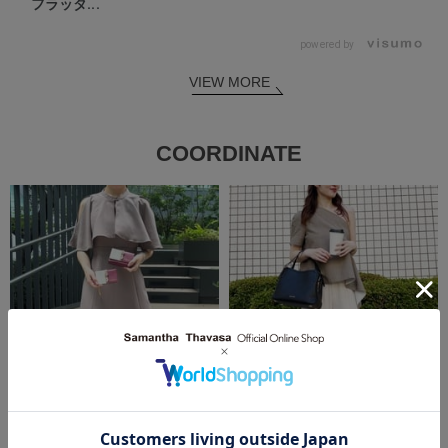
フラッタ...
powered by
VIEW MORE
COORDINATE