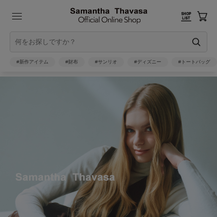
#新作アイテム
#財布
#サンリオ
#ディズニー
#トートバッグ