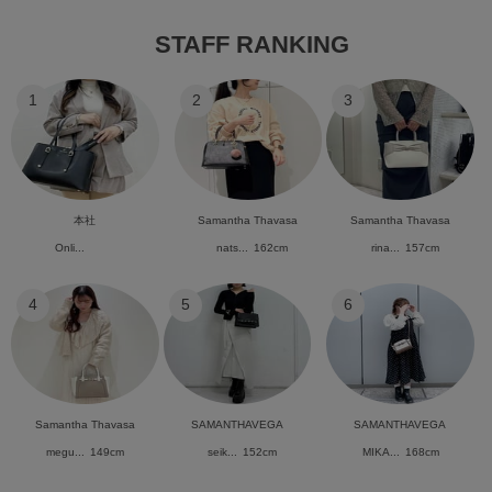
STAFF RANKING
1
2
3
本社
Samantha Thavasa
Samantha Thavasa
Onli...
nats...
162cm
rina...
157cm
4
5
6
Samantha Thavasa
SAMANTHAVEGA
SAMANTHAVEGA
megu...
149cm
seik...
152cm
MIKA...
168cm