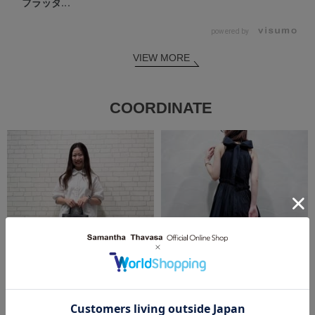
フラッタ...
powered by
VIEW MORE
COORDINATE