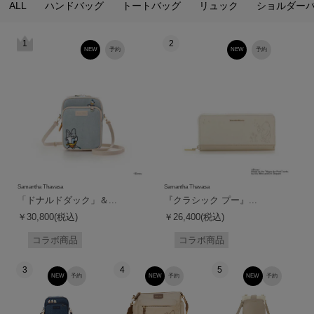
ALL
ハンドバッグ
トートバッグ
リュック
ショルダー
1
2
NEW
予約
NEW
予約
Samantha Thavasa
Samantha Thavasa
「ドナルドダック」＆...
『クラシック プー』...
￥30,800(税込)
￥26,400(税込)
コラボ商品
コラボ商品
3
4
5
NEW
予約
NEW
予約
NEW
予約