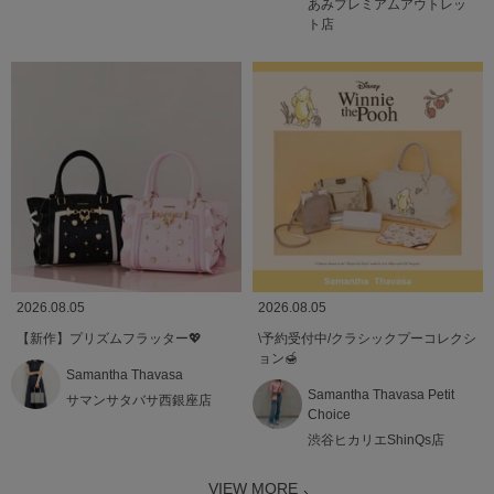
あみプレミアムアウトレッ
ト店
2026.08.05
2026.08.05
【新作】プリズムフラッター💖
\予約受付中/クラシックプーコレクシ
ョン🍯
Samantha Thavasa
Samantha Thavasa Petit
サマンサタバサ西銀座店
Choice
渋谷ヒカリエShinQs店
VIEW MORE