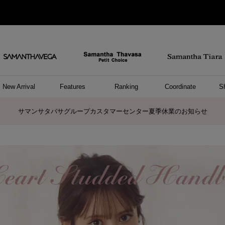
New Arrival
Features
Ranking
Coordinate
S
/ ポーチ
セサリー
ーカフ
パレル
ッグ
ング
アス
ハンドバッグ
ショルダーバッグ
リュック/バックパック
ウォレットショルダーバッグ
キャリーバッグ/スポーツバッグ
A4対応/通勤通学バッグ
バッグその他
ポーチ
キーケース
モバイルグッズ
ケース/ポーチその他
リング
ピアス
イヤーカフ
アンクレット
アクセサリーその他
トップス
ワンピース
ファッショングッズ
雑貨/インテリア
雑貨/インテリアその他
リング
ペアリング
ファッショングッズ
ブレスレット
ネックレス
イヤリング
財布/小物
チャーム
トップス
トート
ボスト
ボディ
ミニバ
パソコ
ケアア
長財布
コイン
カード
パスケ
フラグ
ファス
チャー
ネック
イヤリ
ブレス
時計
帽子
ストー
ネクタ
アンダ
ボトム
ジャケ
アパレ
ホビー
ポロシャ
プルオ
セーター
トップ
ピンキ
ネック
商品に関するお詫びとお知らせ