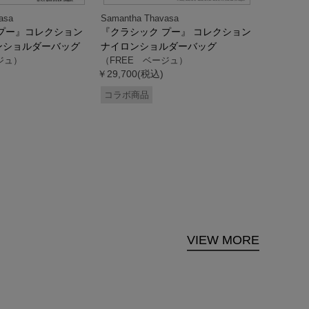
asa
Samantha Thavasa
Samantha
プー』コレクション
『クラシック プー』 コレクション
「ドナル
ンショルダーバッグ
ナイロンショルダーバッグ
ダック」
ジュ）
（FREE ベージュ）
ス調ハン
￥29,700(税込)
ク）
（FREE
コラボ商品
￥33,000
コラボ商
VIEW MORE