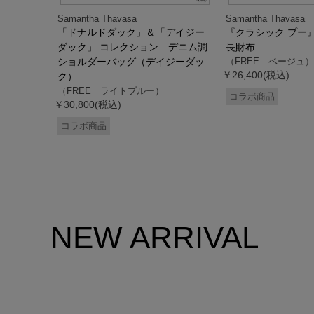
Samantha Thavasa
Samantha Thavasa
デイジー
「ドナルドダック」＆「デイジー
『クラシック プー
 ミニミニ
ダック」 コレクション デニム調
長財布
ドダッ
ショルダーバッグ（デイジーダッ
（FREE ベージュ）
￥26,400(税込)
ク）
（FREE ライトブルー）
コラボ商品
￥30,800(税込)
コラボ商品
NEW ARRIVAL