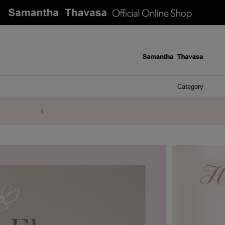
Category
ケース 
アク
イヤ
ア
バ
リ
ピ