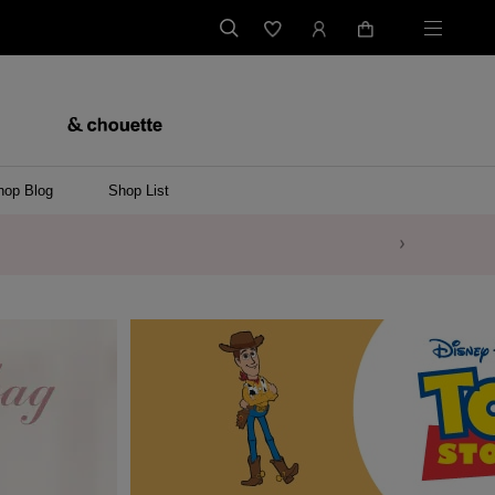
hop Blog
Shop List
バッグ
ンバッグ
バッグ/ウエストポーチ
ッグ
ンケース/パソコンバッグ
イテム
ケース/マルチケース
ケース/名刺入れ
ース
メントケース
ナートップチャーム
ムその他
レス
ング
レット/バングル
ル
イ
ーウェア/ソックス
ット/アウター
ルその他
/ステーショナリー
ツ(半袖)
ーバー
/ベスト
スその他
ーリング
レス
折財布/ミニ財布
財布/小物その他
バッグチャーム
レッグウェア
Tシャツ
傘
ファッショングッズその他
ポロシャツ(長袖)
パーカー
ワンピース
ペアネックレス