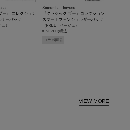
asa
Samantha Thavasa
Samantha
プー』 コレクション
『クラシック プー』コレクション
「ドナル
ルダーバッグ
スマートフォンショルダーバッグ
ダック」
ジュ）
（FREE ベージュ）
ス調ハン
￥24,200(税込)
ク）
（FREE
コラボ商品
￥33,000
コラボ商
VIEW MORE