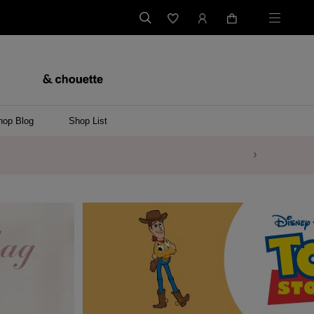
hop Blog
Shop List
バッグ
ンバッグ
バッグ/ウエストポーチ
ッグ
ンケース/パソコンバッグ
イテム
ケース/マルチケース
ケース/名刺入れ
ース
メントケース
ナートップチャーム
ムその他
レス
ング
レット/バングル
ル
イ
ーウェア/ソックス
ット/アウター
ルその他
/ステーショナリー
ツ(半袖)
ーバー
/ベスト
スその他
ーリング
レス
折財布/ミニ財布
財布/小物その他
バッグチャーム
レッグウェア
Tシャツ
傘
ファッショングッズその他
ポロシャツ(長袖)
パーカー
ワンピース
ペアネックレス