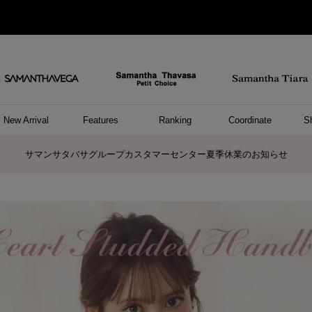
New Arrival
Features
Ranking
Coordinate
S
/ ポーチ
セサリー
ーカフ
パレル
ッグ
ング
アス
ハンドバッグ
ショルダーバッグ
リュック/バックパック
ウォレットショルダーバッグ
キャリーバッグ/スポーツバッグ
A4対応/通勤通学バッグ
バッグその他
ポーチ
キーケース
モバイルグッズ
ケース/ポーチその他
リング
ピアス
イヤーカフ
アンクレット
アクセサリーその他
トップス
ワンピース
ファッショングッズ
雑貨/インテリア
雑貨/インテリアその他
リング
ペアリング
ファッショングッズ
ブレスレット
ネックレス
イヤリング
財布/小物
チャーム
トップス
トート
ボスト
ボディ
ミニバ
パソコ
ケアア
長財布
コイン
カード
パスケ
フラグ
ファス
チャー
ネック
イヤリ
ブレス
時計
帽子
ストー
ネクタ
アンダ
ボトム
ジャケ
アパレ
ホビー
ポロシャ
プルオ
セーター
トップ
ピンキ
ネック
商品に関するお詫びとお知らせ