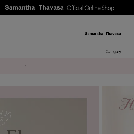
Category
ケース 
アク
イヤ
ア
バ
リ
ピ