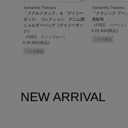
Samantha Thavasa
Samantha Thavasa
デイジー
「ドナルドダック」＆「デイジー
『クラシック プー
 ミニミニ
ダック」 コレクション デニム調
長財布
ドダッ
ショルダーバッグ（デイジーダッ
（FREE ベージュ）
￥26,400(税込)
ク）
（FREE ライトブルー）
コラボ商品
￥30,800(税込)
コラボ商品
NEW ARRIVAL