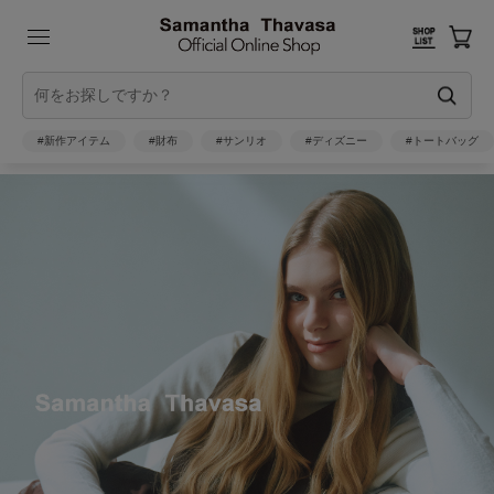
#新作アイテム
#財布
#サンリオ
#ディズニー
#トートバッグ