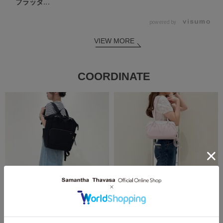
フラッタ...
powered by
VIEW MORE
COORDINATE