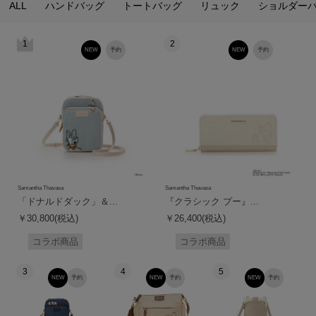
ALL
ハンドバッグ
トートバッグ
リュック
ショルダー
1
2
NEW
予約
NEW
予約
Samantha Thavasa
Samantha Thavasa
「ドナルドダック」＆...
『クラシック プー』...
￥30,800(税込)
￥26,400(税込)
コラボ商品
コラボ商品
3
4
5
NEW
予約
NEW
予約
NEW
予約