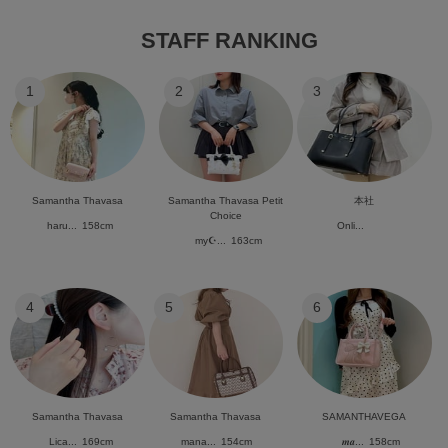
STAFF RANKING
1
2
3
Samantha Thavasa
Samantha Thavasa Petit
本社
Choice
haru...
158cm
Onli...
my☪︎...
163cm
4
5
6
Samantha Thavasa
Samantha Thavasa
SAMANTHAVEGA
Lica...
169cm
mana...
154cm
𝒎𝒂...
158cm