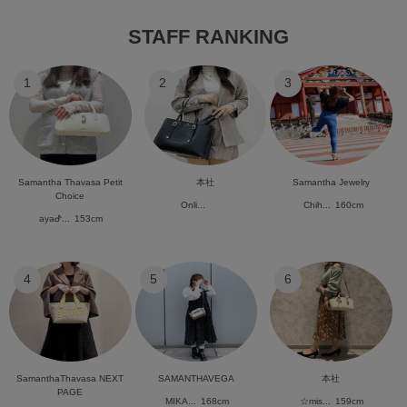
STAFF RANKING
1
2
3
Samantha Thavasa Petit
本社
Samantha Jewelry
Choice
Onli...
Chih...
160cm
ayaᕷ...
153cm
4
5
6
SamanthaThavasa NEXT
SAMANTHAVEGA
本社
PAGE
MIKA...
168cm
☆mis...
159cm