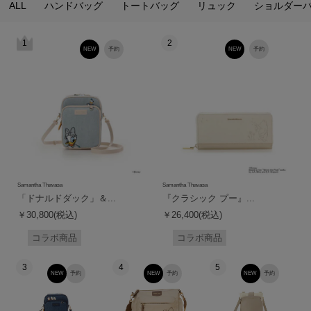
ALL
ハンドバッグ
トートバッグ
リュック
ショルダー
1
2
NEW
予約
NEW
予約
Samantha Thavasa
Samantha Thavasa
「ドナルドダック」＆...
『クラシック プー』...
￥30,800(税込)
￥26,400(税込)
コラボ商品
コラボ商品
3
4
5
NEW
予約
NEW
予約
NEW
予約