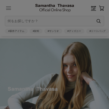
#新作アイテム
#財布
#サンリオ
#ディズニー
#トートバッグ