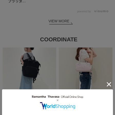
フラッタ...
powered by
VIEW MORE
COORDINATE