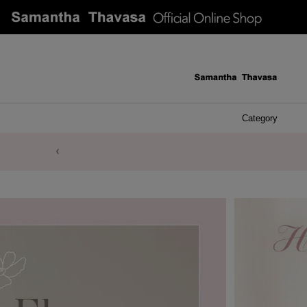
Category
ケース 
アク
イヤ
ア
バ
リ
ピ