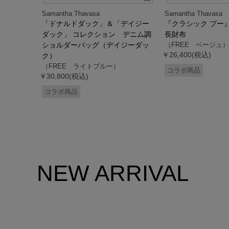
Samantha Thavasa
Samantha Thavasa
デイジー
「ドナルドダック」＆「デイジー
『クラシック プー
 ミニミニ
ダック」 コレクション デニム調
長財布
ドダッ
ショルダーバッグ（デイジーダッ
（FREE ベージュ）
￥26,400(税込)
ク）
（FREE ライトブルー）
コラボ商品
￥30,800(税込)
コラボ商品
NEW ARRIVAL