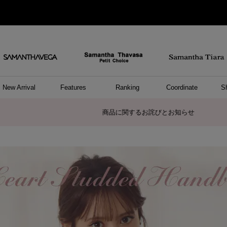
New Arrival
Features
Ranking
Coordinate
S
/ ポーチ
セサリー
ーカフ
パレル
ッグ
ング
アス
ハンドバッグ
ショルダーバッグ
リュック/バックパック
ウォレットショルダーバッグ
キャリーバッグ/スポーツバッグ
A4対応/通勤通学バッグ
バッグその他
ポーチ
キーケース
モバイルグッズ
ケース/ポーチその他
リング
ピアス
イヤーカフ
アンクレット
アクセサリーその他
トップス
ワンピース
ファッショングッズ
雑貨/インテリア
雑貨/インテリアその他
リング
ペアリング
ファッショングッズ
ブレスレット
ネックレス
イヤリング
財布/小物
チャーム
トップス
トート
ボスト
ボディ
ミニバ
パソコ
ケアア
長財布
コイン
カード
パスケ
フラグ
ファス
チャー
ネック
イヤリ
ブレス
時計
帽子
ストー
ネクタ
アンダ
ボトム
ジャケ
アパレ
ホビー
ポロシャ
プルオ
セーター
トップ
ピンキ
ネック
商品に関するお詫びとお知らせ