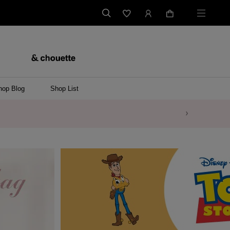
hop Blog
Shop List
バッグ
ンバッグ
バッグ/ウエストポーチ
ッグ
ンケース/パソコンバッグ
イテム
ケース/マルチケース
ケース/名刺入れ
ース
メントケース
ナートップチャーム
ムその他
レス
ング
レット/バングル
ル
イ
ーウェア/ソックス
ット/アウター
ルその他
/ステーショナリー
ツ(半袖)
ーバー
/ベスト
スその他
ーリング
レス
折財布/ミニ財布
財布/小物その他
バッグチャーム
レッグウェア
Tシャツ
傘
ファッショングッズその他
ポロシャツ(長袖)
パーカー
ワンピース
ペアネックレス