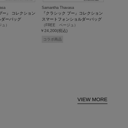
asa
Samantha Thavasa
Samantha
プー』 コレクション
『クラシック プー』コレクション
「ドナル
ルダーバッグ
スマートフォンショルダーバッグ
ダック」
ジュ）
（FREE ベージュ）
ス調ハン
￥24,200(税込)
ク）
（FREE
コラボ商品
￥33,000
コラボ商
VIEW MORE