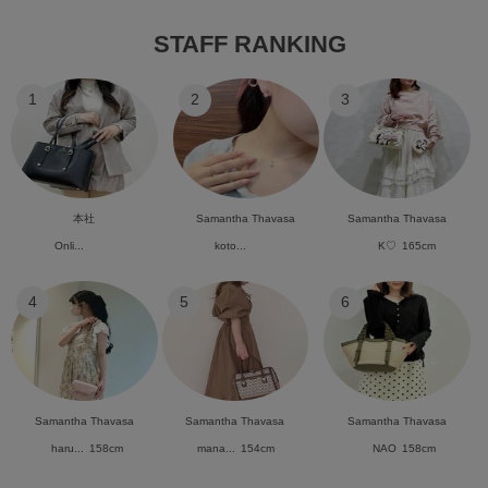
STAFF RANKING
1
2
3
本社
Samantha Thavasa
Samantha Thavasa
Onli...
koto...
K♡
165cm
4
5
6
Samantha Thavasa
Samantha Thavasa
Samantha Thavasa
haru...
158cm
mana...
154cm
NAO
158cm