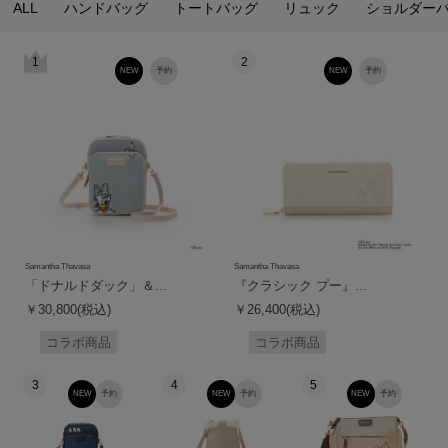
ALL
ハンドバッグ
トートバッグ
リュック
ショルダー
1
2
NEW
予約
NEW
予約
Samantha Thavasa
Samantha Thavasa
「ドナルドダック」＆...
『クラシック プー』...
￥30,800(税込)
￥26,400(税込)
コラボ商品
コラボ商品
3
4
5
NEW
予約
NEW
予約
NEW
予約