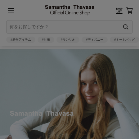
#新作アイテム
#財布
#サンリオ
#ディズニー
#トートバッグ