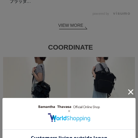
フラッタ...
powered by
VIEW MORE
COORDINATE