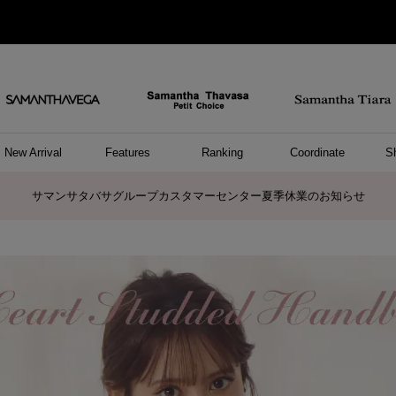
New Arrival
Features
Ranking
Coordinate
S
/ ポーチ
セサリー
ーカフ
パレル
ッグ
ング
アス
ハンドバッグ
ショルダーバッグ
リュック/バックパック
ウォレットショルダーバッグ
キャリーバッグ/スポーツバッグ
A4対応/通勤通学バッグ
バッグその他
ポーチ
キーケース
モバイルグッズ
ケース/ポーチその他
リング
ピアス
イヤーカフ
アンクレット
アクセサリーその他
トップス
ワンピース
ファッショングッズ
雑貨/インテリア
雑貨/インテリアその他
リング
ペアリング
ファッショングッズ
ブレスレット
ネックレス
イヤリング
財布/小物
チャーム
トップス
トート
ボスト
ボディ
ミニバ
パソコ
ケアア
長財布
コイン
カード
パスケ
フラグ
ファス
チャー
ネック
イヤリ
ブレス
時計
帽子
ストー
ネクタ
アンダ
ボトム
ジャケ
アパレ
ホビー
ポロシャ
プルオ
セーター
トップ
ピンキ
ネック
商品に関するお詫びとお知らせ