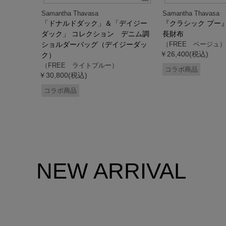
Samantha Thavasa
Samantha Thavasa
デイジー
「ドナルドダック」＆「デイジー
『クラシック プー
２WAYバッ
ダック」 コレクション デニム調
長財布
ック）
ショルダーバッグ（デイジーダッ
（FREE ベージュ）
￥26,400(税込)
ク）
（FREE ライトブルー）
コラボ商品
￥30,800(税込)
コラボ商品
NEW ARRIVAL