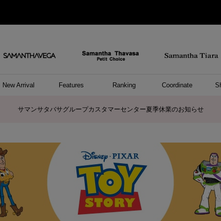
New Arrival
Features
Ranking
Coordinate
S
/ ポーチ
セサリー
ーカフ
パレル
ッグ
ング
アス
ハンドバッグ
ショルダーバッグ
リュック/バックパック
ウォレットショルダーバッグ
キャリーバッグ/スポーツバッグ
A4対応/通勤通学バッグ
バッグその他
ポーチ
キーケース
モバイルグッズ
ケース/ポーチその他
リング
ピアス
イヤーカフ
アンクレット
アクセサリーその他
トップス
ワンピース
ファッショングッズ
雑貨/インテリア
雑貨/インテリアその他
リング
ペアリング
ファッショングッズ
ブレスレット
ネックレス
イヤリング
財布/小物
チャーム
トップス
トート
ボスト
ボディ
ミニバ
パソコ
ケアア
長財布
コイン
カード
パスケ
フラグ
ファス
チャー
ネック
イヤリ
ブレス
時計
帽子
ストー
ネクタ
アンダ
ボトム
ジャケ
アパレ
ホビー
ポロシャ
プルオ
セーター
トップ
ピンキ
ネック
商品に関するお詫びとお知らせ