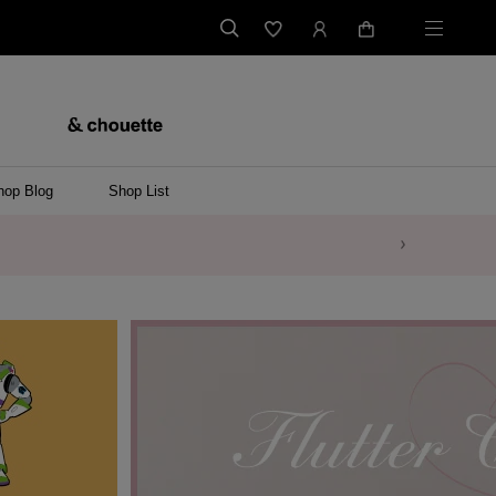
hop Blog
Shop List
バッグ
ンバッグ
バッグ/ウエストポーチ
ッグ
ンケース/パソコンバッグ
イテム
ケース/マルチケース
ケース/名刺入れ
ース
メントケース
ナートップチャーム
ムその他
レス
ング
レット/バングル
ル
イ
ーウェア/ソックス
ット/アウター
ルその他
/ステーショナリー
ツ(半袖)
ーバー
/ベスト
スその他
ーリング
レス
折財布/ミニ財布
財布/小物その他
バッグチャーム
レッグウェア
Tシャツ
傘
ファッショングッズその他
ポロシャツ(長袖)
パーカー
ワンピース
ペアネックレス