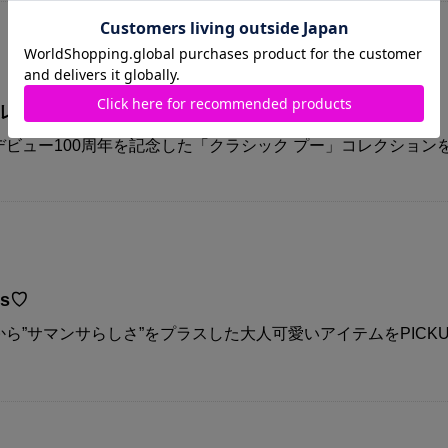
コレクション
ビュー100周年を記念した「クラシック プー」コレクション
ys♡
ら”サマンサらしさ”をプラスした大人可愛いアイテムをPICKU