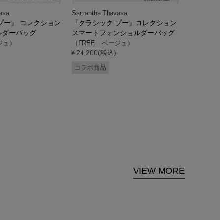
asa
Samantha Thavasa
Samantha
プー』 コレクション
『クラシック プー』コレクション
「ドナル
ルダーバッグ
スマートフォンショルダーバッグ
ダック」
ジュ）
（FREE ベージュ）
ス調ハン
￥24,200(税込)
ク）
（FREE
コラボ商品
￥33,000
コラボ商
VIEW MORE