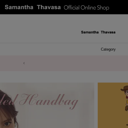
Category
ケース 
アク
イヤ
ア
バ
リ
ピ