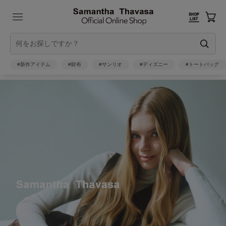
#新作アイテム
#財布
#サンリオ
#ディズニー
#トートバッグ