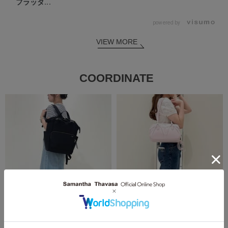
フラッタ...
powered by
VIEW MORE
COORDINATE