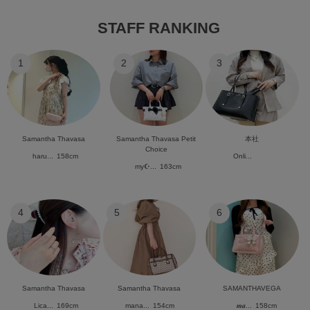
STAFF RANKING
1
2
3
Samantha Thavasa
Samantha Thavasa Petit
本社
Choice
haru...
158cm
Onli...
my☪︎...
163cm
4
5
6
Samantha Thavasa
Samantha Thavasa
SAMANTHAVEGA
Lica...
169cm
mana...
154cm
𝒎𝒂...
158cm