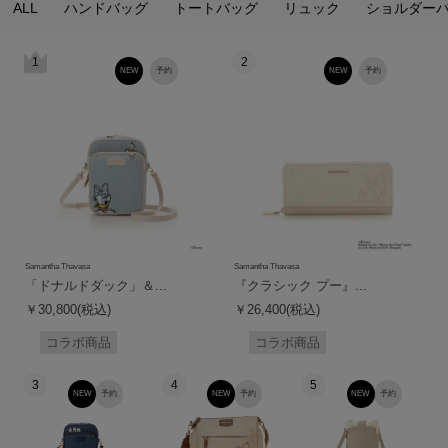
ALL
ハンドバッグ
トートバッグ
リュック
ショルダー
1
2
NEW
予約
NEW
予約
Samantha Thavasa
Samantha Thavasa
「ドナルドダック」＆...
『クラシック プー』...
￥30,800(税込)
￥26,400(税込)
コラボ商品
コラボ商品
3
4
5
NEW
予約
NEW
予約
NEW
予約