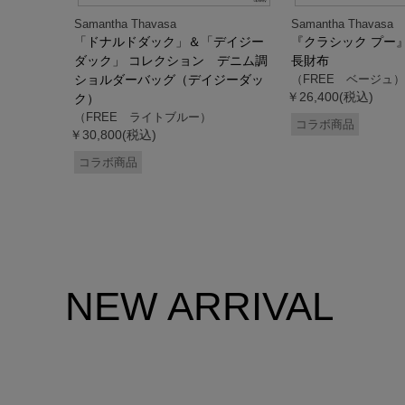
Samantha Thavasa
Samantha Thavasa
デイジー
「ドナルドダック」＆「デイジー
『クラシック プー
 ミニミニ
ダック」 コレクション デニム調
長財布
ドダッ
ショルダーバッグ（デイジーダッ
（FREE ベージュ）
￥26,400(税込)
ク）
（FREE ライトブルー）
コラボ商品
￥30,800(税込)
コラボ商品
NEW ARRIVAL