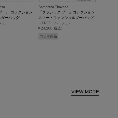
asa
Samantha Thavasa
Samantha
プー』 コレクション
『クラシック プー』コレクション
「ドナル
ルダーバッグ
スマートフォンショルダーバッグ
ダック」
ジュ）
（FREE ベージュ）
ス調ハン
￥24,200(税込)
ク）
（FREE
コラボ商品
￥33,000
コラボ商
VIEW MORE