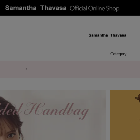
Category
ケース 
アク
イヤ
ア
バ
リ
ピ