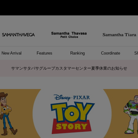
New Arrival
Features
Ranking
Coordinate
S
/ ポーチ
セサリー
ーカフ
パレル
ッグ
ング
アス
ハンドバッグ
ショルダーバッグ
リュック/バックパック
ウォレットショルダーバッグ
キャリーバッグ/スポーツバッグ
A4対応/通勤通学バッグ
バッグその他
ポーチ
キーケース
モバイルグッズ
ケース/ポーチその他
リング
ピアス
イヤーカフ
アンクレット
アクセサリーその他
トップス
ワンピース
ファッショングッズ
雑貨/インテリア
雑貨/インテリアその他
リング
ペアリング
ファッショングッズ
ブレスレット
ネックレス
イヤリング
財布/小物
チャーム
トップス
トート
ボスト
ボディ
ミニバ
パソコ
ケアア
長財布
コイン
カード
パスケ
フラグ
ファス
チャー
ネック
イヤリ
ブレス
時計
帽子
ストー
ネクタ
アンダ
ボトム
ジャケ
アパレ
ホビー
ポロシャ
プルオ
セーター
トップ
ピンキ
ネック
サマンサタバサグループカスタマーセンター夏季休業のお知らせ