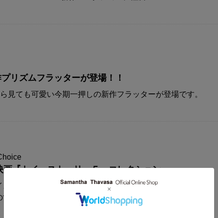
A新作プリズムフラッターが登場！！
から見ても可愛い今期一押しの新作フラッターが登場です。
Choice
映画『トイ・ストーリー５』コレクション
イスからディズニー&ピクサー映画
の世界観が楽しめるコレクションアイテムが登場！