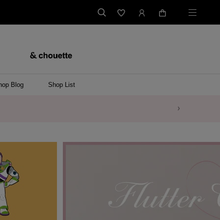
hop Blog
Shop List
バッグ
ンバッグ
バッグ/ウエストポーチ
ッグ
ンケース/パソコンバッグ
イテム
ケース/マルチケース
ケース/名刺入れ
ース
メントケース
ナートップチャーム
ムその他
レス
ング
レット/バングル
ル
イ
ーウェア/ソックス
ット/アウター
ルその他
/ステーショナリー
ツ(半袖)
ーバー
/ベスト
スその他
ーリング
レス
折財布/ミニ財布
財布/小物その他
バッグチャーム
レッグウェア
Tシャツ
傘
ファッショングッズその他
ポロシャツ(長袖)
パーカー
ワンピース
ペアネックレス