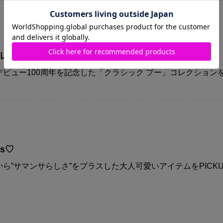
コレクション
ビュー100周年を記念した「クラシック プー」コレクション
ys♡
ら”サマンサらしさ”をプラスした大人可愛いアイテムをPICKU