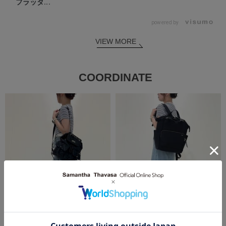
フラッタ...
powered by
VIEW MORE
COORDINATE