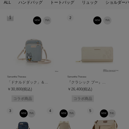
ALL
ハンドバッグ
トートバッグ
リュック
ショルダー
1
2
NEW
予約
NEW
予約
Samantha Thavasa
Samantha Thavasa
「ドナルドダック」＆...
『クラシック プー』...
￥30,800(税込)
￥26,400(税込)
コラボ商品
コラボ商品
3
4
5
NEW
予約
NEW
予約
NEW
予約