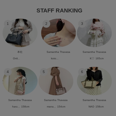
STAFF RANKING
1
2
3
本社
Samantha Thavasa
Samantha Thavasa
Onli...
koto...
K♡
165cm
4
5
6
Samantha Thavasa
Samantha Thavasa
Samantha Thavasa
haru...
158cm
mana...
154cm
NAO
158cm