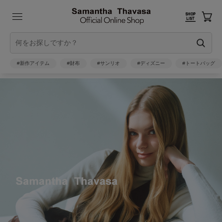
#新作アイテム
#財布
#サンリオ
#ディズニー
#トートバッグ