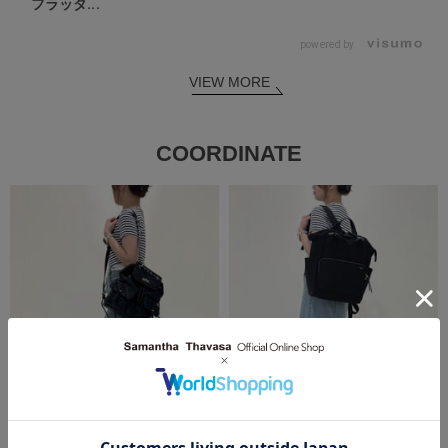
フラッタ...
powered by
VIEW MORE
COORDINATE