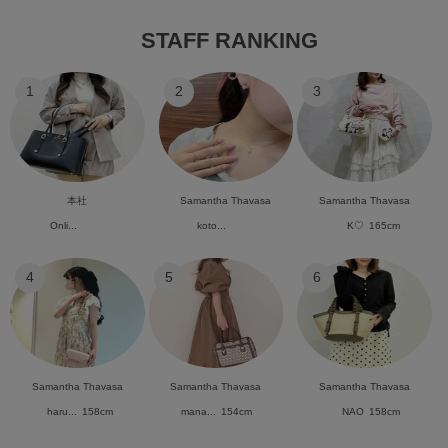
STAFF RANKING
1
2
3
本社
Samantha Thavasa
Samantha Thavasa
Onli...
koto...
K♡
165cm
4
5
6
Samantha Thavasa
Samantha Thavasa
Samantha Thavasa
haru...
158cm
mana...
154cm
NAO
158cm