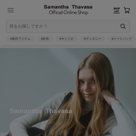
#新作アイテム
#財布
#サンリオ
#ディズニー
#トートバッグ