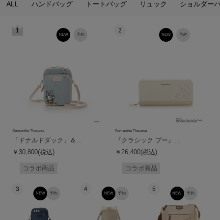
ALL
ハンドバッグ
トートバッグ
リュック
ショルダー
1
2
NEW
予約
NEW
予約
Samantha Thavasa
Samantha Thavasa
「ドナルドダック」＆...
『クラシック プー』...
￥30,800(税込)
￥26,400(税込)
コラボ商品
コラボ商品
3
4
5
NEW
予約
NEW
予約
NEW
予約