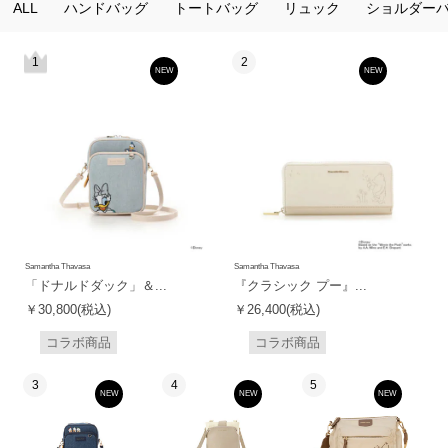
ALL
ハンドバッグ
トートバッグ
リュック
ショルダー
1
2
NEW
NEW
Samantha Thavasa
Samantha Thavasa
「ドナルドダック」＆...
『クラシック プー』...
￥30,800(税込)
￥26,400(税込)
コラボ商品
コラボ商品
3
4
5
NEW
NEW
NEW