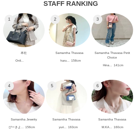
STAFF RANKING
1
2
3
本社
Samantha Thavasa
Samantha Thavasa Petit
Choice
Onli...
haru...
158cm
Hina...
141cm
4
5
6
Samantha Jewelry
Samantha Thavasa
Samantha Thavasa
ぴーきよ...
156cm
yuri...
163cm
M.KA...
160cm