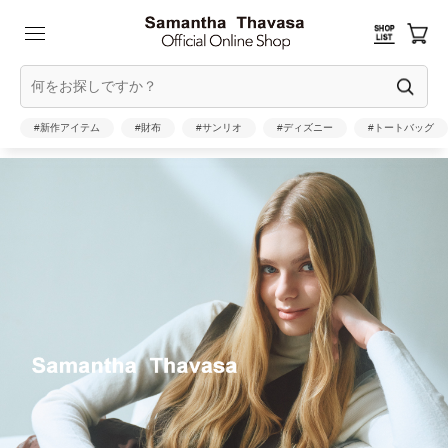
#新作アイテム
#財布
#サンリオ
#ディズニー
#トートバッグ