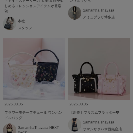
『トイ・ストーリー5』の世界観が楽
ンリュック🫧
しめるコレクションアイテムが登場
Samantha Thavasa
🚀
アミュプラザ博多店
本社
スタッフ
2026.08.05
2026.08.05
フラワーモチーフチュール ワンハン
【新作】プリズムフラッター💖
ドルバッグ
Samantha Thavasa
SamanthaThavasa NEXT
サマンサタバサ西銀座店
PAGE