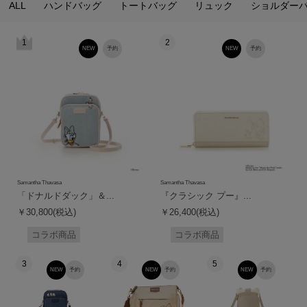
ALL
ハンドバッグ
トートバッグ
リュック
ショルダー
1
2
NEW
予約
NEW
予約
Samantha Thavasa
Samantha Thavasa
「ドナルドダック」＆...
『クラシック プー』...
￥30,800(税込)
￥26,400(税込)
コラボ商品
コラボ商品
3
4
5
NEW
予約
NEW
予約
NEW
予約