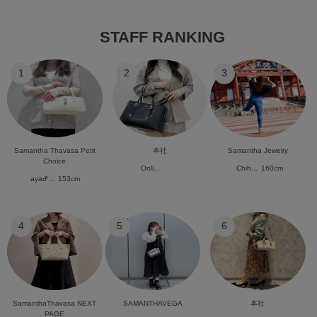
STAFF RANKING
1
2
3
Samantha Thavasa Petit
本社
Samantha Jewelry
Choice
Onli...
Chih...
160cm
ayaᕷ...
153cm
4
5
6
SamanthaThavasa NEXT
SAMANTHAVEGA
本社
PAGE