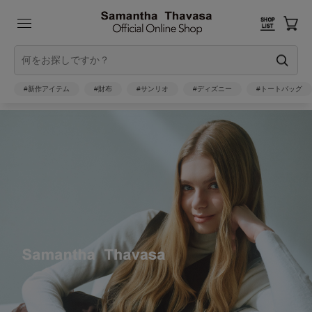
#新作アイテム
#財布
#サンリオ
#ディズニー
#トートバッグ