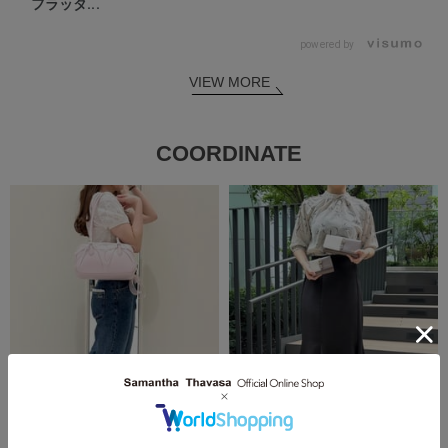
フラッタ...
powered by
VIEW MORE
COORDINATE