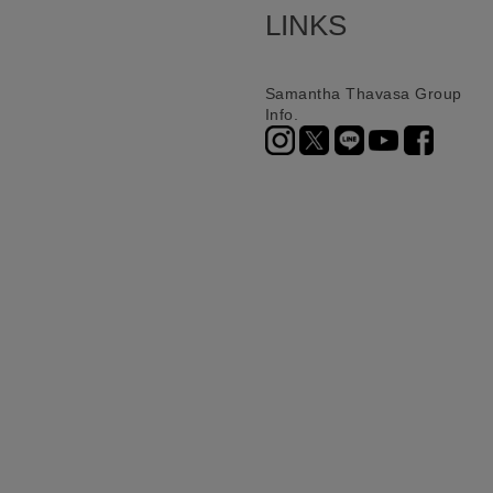
LINKS
Samantha Thavasa Group
Info.
ニ決済（前払い）、
に、配送いたします。
配送業者となる場合が
とし、8日以内にご連
詳しくはこちら
お届けいたします。
プレゼントの場合はご
って異なります。
時に届かない場合もご