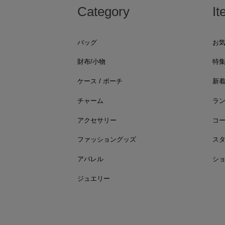
Category
It
バッグ
お
財布/小物
特
ケース / ポーチ
新
チャーム
ラ
アクセサリー
コ
ファッショングッズ
ス
アパレル
シ
ジュエリー