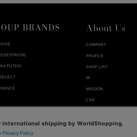
ざいますので
ご注文内容と異なる商品が到着した場
あらかじめご了承ください。
配送中に商品が破損した場合
アパレル商品（衣料品） ※交換不可
HOUSE
COMPANY
NEDESTROSE
PROFILE
KA FUTATA
SHOP LIST
 SELECT
IR
ERENCE
MISSION
CSR
RECRUIT