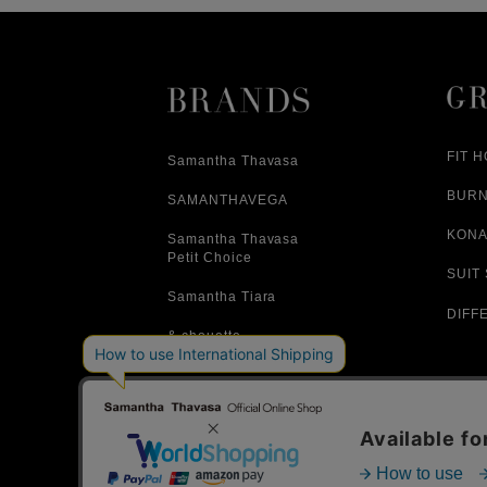
FIT 
Samantha Thavasa
BUR
SAMANTHAVEGA
KONA
Samantha Thavasa
Petit Choice
SUIT
Samantha Tiara
DIFF
& chouette