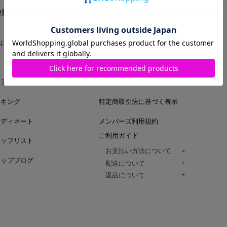
em
Guide
気に入りアイテム
ログイン
集
会員登録
着アイテム
利用規約
ンキング
特定商取引法に基づく表示
ーディネート
メンバーズ利用規約
ご利用ガイド
タッフリスト
お支払い方法について
ョップブログ
クレジットカード、代金引換、コンビ
配送について
Paidy（翌月払い）、
ご注文商品は、佐川急便にてご注文毎
返品について
amazon payをご利用いただけます。
（一部地域については佐川急便以外の
以下の各号の場合に限り受け付けるもの
ございます。）
絡いただいた場合、
通常はご注文日の翌日以降、3日程度で
返品もしくは交換をお受けします。（
お届けまでの日数はお届け先住所によ
購入者様への返金となります。）
また、天候や道路状況により、指定日
商品が不良品であった場合