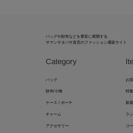
バッグや財布などを豊富に展開する
サマンサタバサ直営のファッション通販サイト
Category
It
バッグ
お
財布/小物
特
ケース / ポーチ
新
チャーム
ラ
アクセサリー
コ