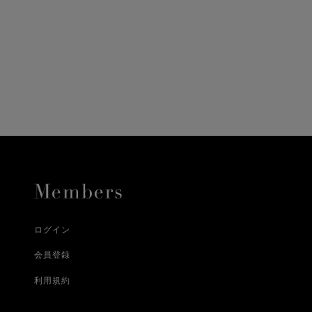
ニ決済（前払い）、
に、配送いたします。
配送業者となる場合が
とし、8日以内にご連
詳しくはこちら
お届けいたします。
プレゼントの場合はご
って異なります。
時に届かない場合もご
合
詳しくはこちら
詳しくはこちら
ログイン
会員登録
利用規約