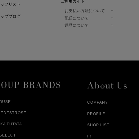
ご利用ガイド
タッフリスト
お支払い方法について
ョップブログ
クレジットカード、代金引換、コンビ
配送について
Paidy（翌月払い）、
ご注文商品は、佐川急便にてご注文毎
返品について
amazon payをご利用いただけます。
（一部地域については佐川急便以外の
以下の各号の場合に限り受け付けるもの
ございます。）
絡いただいた場合、
通常はご注文日の翌日以降、3日程度で
返品もしくは交換をお受けします。（
お届けまでの日数はお届け先住所によ
購入者様への返金となります。）
また、天候や道路状況により、指定日
商品が不良品であった場合
ざいますので
ご注文内容と異なる商品が到着した場
あらかじめご了承ください。
配送中に商品が破損した場合
アパレル商品（衣料品） ※交換不可
HOUSE
COMPANY
NEDESTROSE
PROFILE
KA FUTATA
SHOP LIST
 SELECT
IR