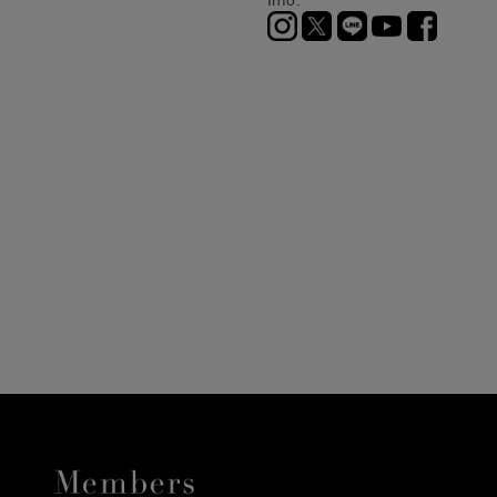
Info.
ニ決済（前払い）、
に、配送いたします。
配送業者となる場合が
とし、8日以内にご連
詳しくはこちら
お届けいたします。
プレゼントの場合はご
って異なります。
時に届かない場合もご
合
詳しくはこちら
詳しくはこちら