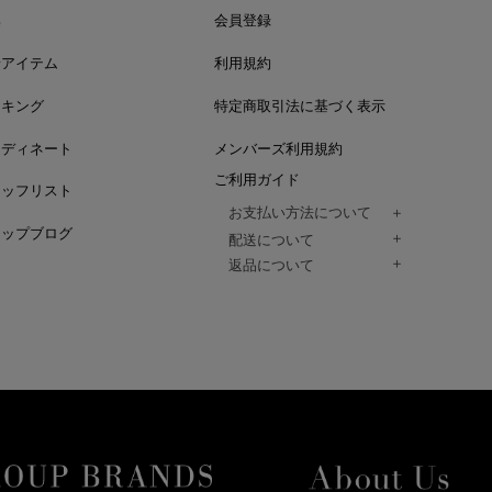
集
会員登録
着アイテム
利用規約
ンキング
特定商取引法に基づく表示
ーディネート
メンバーズ利用規約
ご利用ガイド
タッフリスト
お支払い方法について
ョップブログ
クレジットカード、代金引換、コンビ
配送について
Paidy（翌月払い）、
ご注文商品は、佐川急便にてご注文毎
返品について
amazon payをご利用いただけます。
（一部地域については佐川急便以外の
以下の各号の場合に限り受け付けるもの
ございます。）
絡いただいた場合、
通常はご注文日の翌日以降、3日程度で
返品もしくは交換をお受けします。（
お届けまでの日数はお届け先住所によ
購入者様への返金となります。）
また、天候や道路状況により、指定日
商品が不良品であった場合
ざいますので
ご注文内容と異なる商品が到着した場
あらかじめご了承ください。
配送中に商品が破損した場合
アパレル商品（衣料品） ※交換不可