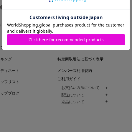
em
Guide
気に入りアイテム
ログイン
集
会員登録
着アイテム
利用規約
ンキング
特定商取引法に基づく表示
ーディネート
メンバーズ利用規約
ご利用ガイド
タッフリスト
お支払い方法について
ョップブログ
クレジットカード、代金引換、コンビ
配送について
Paidy（翌月払い）、
ご注文商品は、佐川急便にてご注文毎
返品について
amazon payをご利用いただけます。
（一部地域については佐川急便以外の
以下の各号の場合に限り受け付けるもの
ございます。）
絡いただいた場合、
通常はご注文日の翌日以降、3日程度で
返品もしくは交換をお受けします。（
お届けまでの日数はお届け先住所によ
購入者様への返金となります。）
また、天候や道路状況により、指定日
商品が不良品であった場合