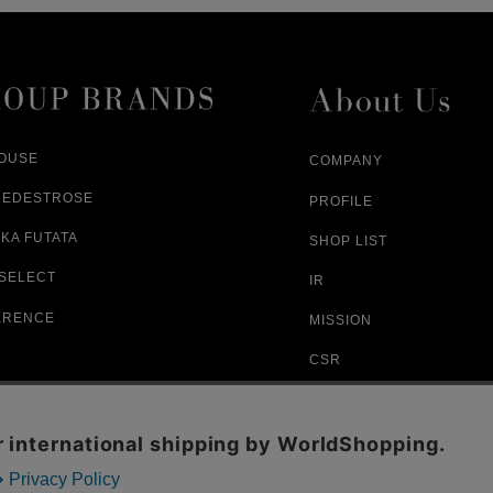
ざいますので
ご注文内容と異なる商品が到着した場
あらかじめご了承ください。
配送中に商品が破損した場合
アパレル商品（衣料品） ※交換不可
HOUSE
COMPANY
NEDESTROSE
PROFILE
KA FUTATA
SHOP LIST
 SELECT
IR
ERENCE
MISSION
CSR
RECRUIT