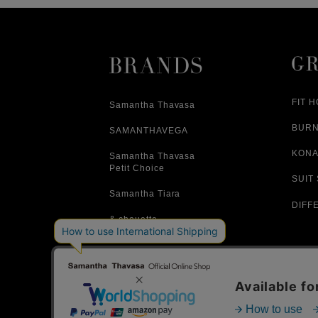
FIT 
Samantha Thavasa
BUR
SAMANTHAVEGA
KONA
Samantha Thavasa
Petit Choice
SUIT
Samantha Tiara
DIFF
& chouette