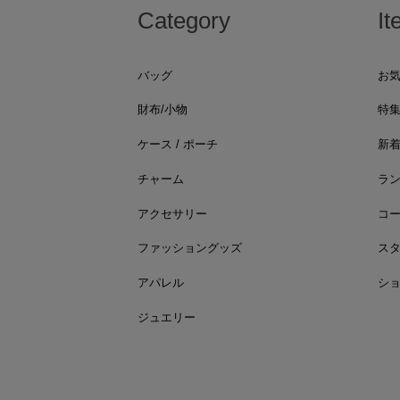
Category
It
バッグ
お
財布/小物
特
ケース / ポーチ
新
チャーム
ラ
アクセサリー
コ
ファッショングッズ
ス
アパレル
シ
ジュエリー