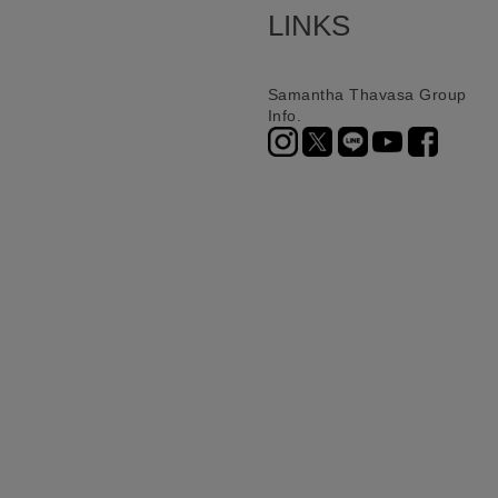
LINKS
Samantha Thavasa Group
Info.
ニ決済（前払い）、
に、配送いたします。
配送業者となる場合が
とし、8日以内にご連
詳しくはこちら
お届けいたします。
プレゼントの場合はご
って異なります。
時に届かない場合もご