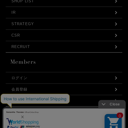
SHOP LIST
IR
STRATEGY
CSR
RECRUIT
ログイン
発売日
会員登録
価格(安い順)
利用規約
価格(高い順)
お問い合わせ
弊社はCookieを利用し、Webの利便性向上に努め
商品品番
プライバシーポリシー
ております。「承諾する」をクリックしていただ