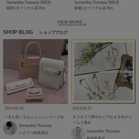
Samantha Thavasa
羽田空
Samantha Thavasa
羽田空
港第1ターミナル店
Rin
港第1ターミナル店
Rin
VIEW MORE
SHOP BLOG
ショップブログ
2024.05.02
2024.03.27
✨️大人気✨️ エムシュシュシリーズ🎀
キラキラで華やかに💛おすすめチャ
ーム３選🌼
Samantha Thavasa
Samantha Thavasa
いよてつ高島屋店
柏高島屋店