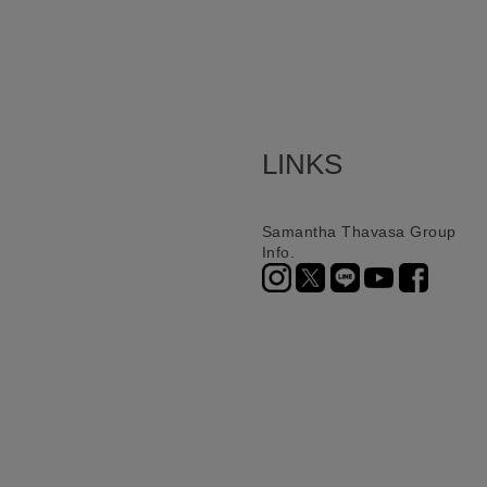
LINKS
Samantha Thavasa Group
Info.
ニ決済（前払い）、