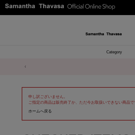
Category
ファッシ
ケース 
アク
ブレ
ネッ
イヤ
イヤ
財布
チ
ア
ト
バ
リ
ピ
申し訳ございません。
ご指定の商品は販売終了か、ただ今お取扱いできない商品で
ホームへ戻る