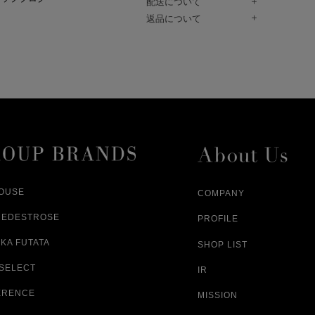
配送について
Paidy（翌月払い）、
ご注文商品は、佐川急便にてご注文毎
返品について
amazon payをご利用いただけます。
（一部地域については佐川急便以外の
以下の各号の場合に限り受け付けるもの
ございます。）
絡いただいた場合、
通常はご注文日の翌日以降、3日程度で
返品もしくは交換をお受けします。（
お届けまでの日数はお届け先住所によ
購入者様への返金となります。）
また、天候や道路状況により、指定日
商品が不良品であった場合
ざいますので
ご注文内容と異なる商品が到着した場
あらかじめご了承ください。
配送中に商品が破損した場合
アパレル商品（衣料品） ※交換不可
HOUSE
COMPANY
NEDESTROSE
PROFILE
KA FUTATA
SHOP LIST
 SELECT
IR
ERENCE
MISSION