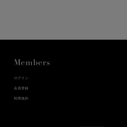
に、配送いたします。
配送業者となる場合が
とし、8日以内にご連
詳しくはこちら
お届けいたします。
プレゼントの場合はご
って異なります。
時に届かない場合もご
合
詳しくはこちら
詳しくはこちら
ログイン
会員登録
利用規約