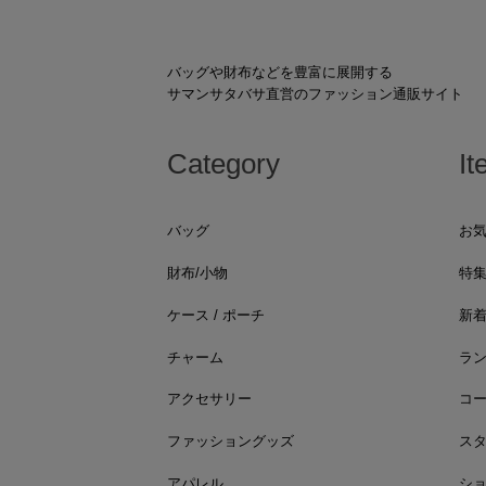
バッグや財布などを豊富に展開する
サマンサタバサ直営のファッション通販サイト
Category
It
バッグ
お
財布/小物
特
ケース / ポーチ
新
チャーム
ラ
アクセサリー
コ
ファッショングッズ
ス
アパレル
シ