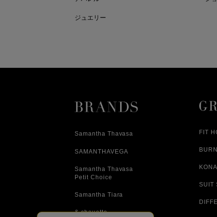
ジュエリー
FIT 
Samantha Thavasa
BUR
SAMANTHAVEGA
KONA
Samantha Thavasa
Petit Choice
SUIT
Samantha Tiara
DIFF
& chouette