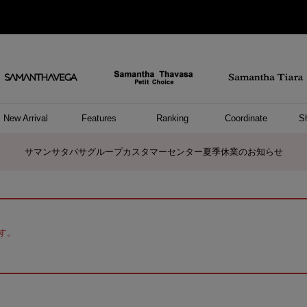
New Arrival
Features
Ranking
Coordinate
S
ョングッズ
/ ポーチ
セサリー
スレット
クレス
リング
ーカフ
/小物
ャーム
パレル
ップス
ッグ
ング
アス
ハンドバッグ
トートバッグ
ショルダーバッグ
ボストンバッグ
リュック/バックパック
ボディバッグ/ウエストポーチ
ウォレットショルダーバッグ
ミニバッグ
キャリーバッグ/スポーツバッグ
パソコンケース/パソコンバッグ
A4対応/通勤通学バッグ
ケアアイテム
バッグその他
長財布
折財布/ミニ財布
コインケース/マルチケース
財布/小物その他
ポーチ
カードケース/名刺入れ
キーケース
パスケース
モバイルグッズ
フラグメントケース
ケース/ポーチその他
ファスナートップチャーム
バッグチャーム
チャームその他
リング
ネックレス
ピアス
イヤリング
イヤーカフ
ブレスレット/バングル
アンクレット
時計
アクセサリーその他
帽子
レッグウェア
ストール
Tシャツ
ネクタイ
傘
アンダーウェア/ソックス
ファッショングッズその他
トップス
ボトム
ワンピース
ジャケット/アウター
ファッショングッズ
アパレルその他
雑貨/インテリア
ホビー/ステーショナリー
雑貨/インテリアその他
ポロシャツ(半袖)
ポロシャツ(長袖)
プルオーバー
パーカー
セーター/ベスト
ワンピース
トップスその他
リング
ピンキーリング
ペアリング
ネックレス
ペアネックレス
サマンサタバサグループカスタマーセンター夏季休業のお知らせ
す。