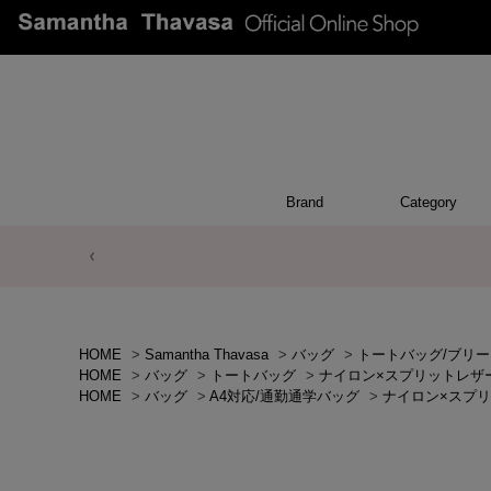
Brand
Category
GOODS
INTERIOR
WALL
CHAR
POU
OTH
BA
HOME
>
Samantha Thavasa
>
バッグ
>
トートバッグ/ブリー
HOME
>
バッグ
>
トートバッグ
>
ナイロン×スプリットレザ
HOME
>
バッグ
>
A4対応/通勤通学バッグ
>
ナイロン×スプ