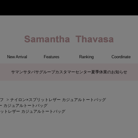
New Arrival
Features
Ranking
Coordinate
ET
M
CH
ER
G
ハンドバッグ
トートバッグ/ブリーフ
ショルダーバッグ/ミニバッグ
ボストンバッグ
リュック/バックパック
クラッチバッグ/パーティーバッ
バッグその他
長財布
折財布/ミニ財布
コインケース/マルチケース
財布・小物その他
ポーチ
カードケース/名刺入れ
キーケース
パスケース
モバイルグッズ
フラグメントケース
ケース/ポーチその他
ファスナートップチャーム
バッグチャーム
チャームその他
帽子
レッグウェア
ストール / マフラー / スカーフ
ファッショングッズその他
ファッショングッズ
雑貨/インテリア
バッグ
チャーム
財布/小物
その他
ポーチ
サマンサタバサグループカスタマーセンター夏季休業のお知らせ
グ
フ
>
ナイロン×スプリットレザー カジュアルトートバッグ
ー カジュアルトートバッグ
リットレザー カジュアルトートバッグ