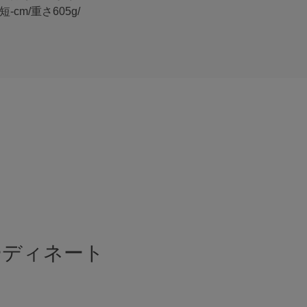
cm/重さ605g/
ーディネート