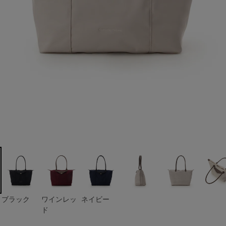
ド
ブラック
ワインレッ
ネイビー
ド