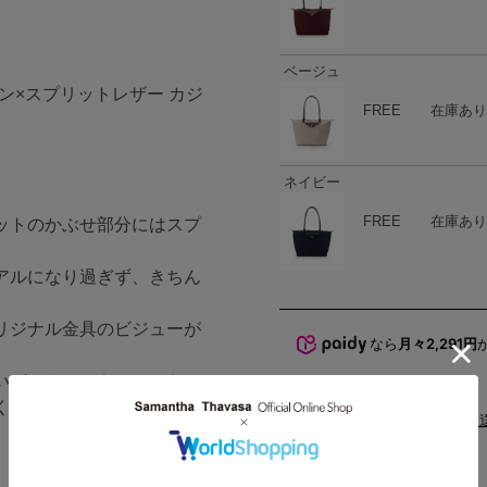
ベージュ
ナイロン×スプリットレザー カジ
ハート
商品在庫
FREE
在庫あり
。
ネイビー
ハート
商品在庫
FREE
在庫あり
ットのかぶせ部分にはスプ
アルになり過ぎず、きちん
リジナル金具のビジューが
なら
月々2,291円
いパスケースやスマートフ
くりと荷物がいれることが
配送と