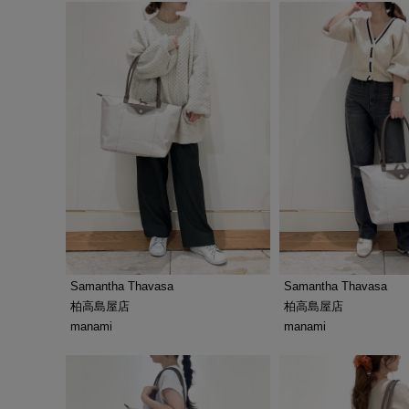
Samantha Thavasa
Samantha Thavasa
柏高島屋店
柏高島屋店
manami
manami