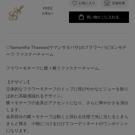
お気に入り
店舗在庫
FREE
在庫あり
買い物かごに入れる
◇Samantha Thavasa(サマンサタバサ)のフラワーパピヨンモチ
ーフ ファスナーチャーム
フラワーモチーフに蝶々舞うファスナーチャーム。
【デザイン】
立体的なフラワーモチーフのトップに煌びやかなビジューを散り
ばめた高級感溢れるデザイン。
蝶々モチーフの金具がアクセントになり、さらに華やかさを演出
します。
金具部分の蝶々モチーフは動くと揺れる仕様で光に当たるときら
きらと輝き、小物につけるだけでコーディネートのワンポイント
になります。