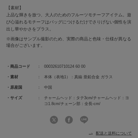
【素材】
上品な輝きを放つ、大人のためのフルーツモチーフアイテム。遊
び心溢れるモチーフはバッグにつけるだけでさりげない個性を演
出し華やかさをプラス。
※画像はサンプル撮影のため、実際の商品と色味・仕様が異なる
場合がございます。
商品コード
00032610710124 60 00
素材
本体（表地1）：真鍮 亜鉛合金 ガラス
原産国
中国
サイズ
チャームヘッド：タテ3cm/チャームヘッド：ヨ
コ1.8cm/チェーン部：全長-cm/
配送と送料について