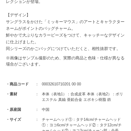
レクションが登場。
【デザイン】
サングラスをかけた「ミッキーマウス」のアートとキャラクター
ネームがポイントのバッグチャーム。
鮮やかで大ぶりなカラービーズをつけて、キャッチーなデザイン
に仕上げました。
同シリーズのかごバッグにつけていただくと、相性抜群です。
※画像はサンプル撮影のため、実際の商品と色味・仕様が異なる
場合がございます。
商品コード
00032610710201 00 00
素材
本体（表地1）：合成皮革 本体（表地2）：ポリ
エステル 真鍮 亜鉛合金 エポキシ樹脂 鉄
原産国
中国
サイズ
チャームヘッド①：タテ14cm/チャームヘッド
①：ヨコ6cm/チャームヘッド②：タテ12cm/チ
ャームヘッド②：ヨコ2cm/チェーン部：全長