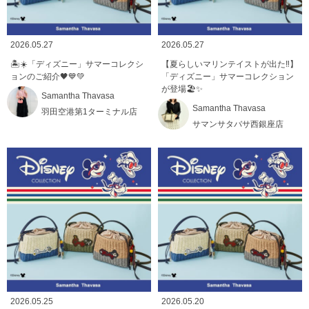
2026.05.27
2026.05.27
🏝️☀️「ディズニー」サマーコレクシ
【夏らしいマリンテイストが出た‼️】
ョンのご紹介🖤💙💚
「ディズニー」サマーコレクション
が登場🏖️✨
Samantha Thavasa
Samantha Thavasa
羽田空港第1ターミナル店
サマンサタバサ西銀座店
2026.05.25
2026.05.20