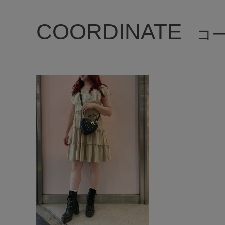
COORDINATE
コ