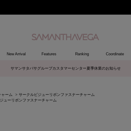
New Arrival
Features
Ranking
Coordinate
RY
REL
ET
M
S
ER
G
ハンドバッグ
トートバッグ/ブリーフ
ショルダーバッグ/ミニバッグ
ボストンバッグ
リュック/バックパック
バッグその他
パソコンケース/パソコンバッグ
A4対応/通勤通学バッグ
長財布
折財布/ミニ財布
コインケース/マルチケース
財布・小物その他
ポーチ
カードケース/名刺入れ
キーケース
パスケース
モバイルグッズ
ケース/ポーチその他
ファスナートップチャーム
バッグチャーム
チャームその他
リング
ネックレス
ピアス
イヤリング
ブレスレット/バングル
アクセサリーその他
トップス
ボトム
ワンピース
ジャケット/アウター
ファッショングッズ
アパレルその他
ポロシャツ(半袖)
ポロシャツ(長袖)
プルオーバー
パーカー
セーター/ベスト
ワンピース
ケース/ポーチ
トップス
バッグ
チャーム
財布/小物
その他
アクセサリー
アパレル
サマンサタバサグループカスタマーセンター夏季休業のお知らせ
チャーム
>
サークルビジューリボンファスナーチャーム
ジューリボンファスナーチャーム