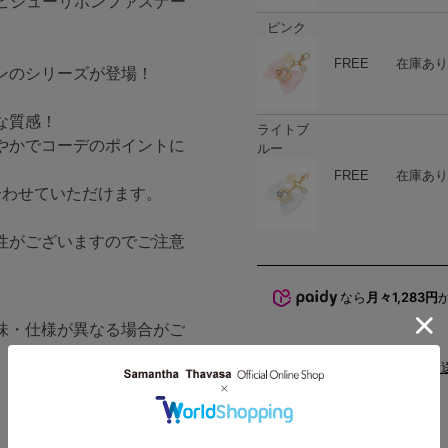
クルビジューリボンファスナー
ピンク
ハート
商品在庫
FREE
在庫あり
ンのシリーズが登場！
な質感！
ライトブ
やかでコーデのポイントに
ルー
ハート
商品在庫
FREE
在庫あり
合わせていただけます。
性がございますのでご注意
なら
月々1,283円
味・仕様が異なる場合がご
配送と