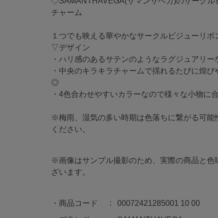
◇SAMANTHAVEGA(サマンサベガ)のサー
チャーム
１つでも映える華やかなサークルビジューリボ
▽デザイン
・ハリ感のあるサテンのようなラグジュアリー
・中央のキラキラチャームで揺れるたびに煌び
◎
・4色合わせやすいカラーなので様々な小物に
※梅雨、湿気の多い時期は色落ちに繋がる可能
ください。
※画像はサンプル撮影のため、実際の商品と色
ざいます。
商品コード
00072421285001 10 00