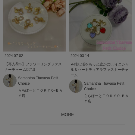
2024.07.02
2024.03.14
【再入荷✨️】フラワーリングファス
️‍🔥推し活をもっと豊かに❤️‍🔥イニシャ
ナーチャーム❁⃘*.ﾟ
ル＆ハートティアラファスナーチャ
ーム
Samantha Thavasa Petit
Choice
Samantha Thavasa Petit
Choice
ららぽーとＴＯＫＹＯ-ＢＡ
Ｙ店
ららぽーとＴＯＫＹＯ-ＢＡ
Ｙ店
MORE