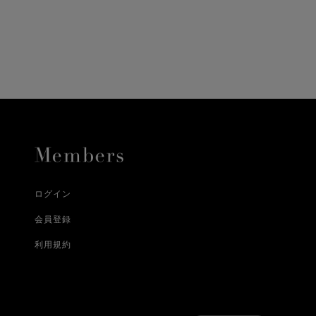
に、配送いたします。
配送業者となる場合が
とし、8日以内にご連
詳しくはこちら
お届けいたします。
プレゼントの場合はご
って異なります。
時に届かない場合もご
合
詳しくはこちら
詳しくはこちら
ログイン
会員登録
利用規約