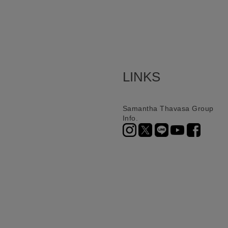
LINKS
Samantha Thavasa Group
Info.
ニ決済（前払い）、