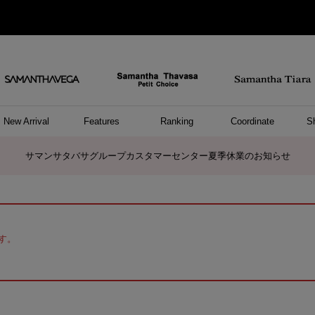
New Arrival
Features
Ranking
Coordinate
S
ョングッズ
/ ポーチ
セサリー
スレット
クレス
リング
ーカフ
/小物
ャーム
パレル
ップス
ッグ
ング
アス
ハンドバッグ
トートバッグ
ショルダーバッグ
ボストンバッグ
リュック/バックパック
ボディバッグ/ウエストポーチ
ウォレットショルダーバッグ
ミニバッグ
キャリーバッグ/スポーツバッグ
パソコンケース/パソコンバッグ
A4対応/通勤通学バッグ
ケアアイテム
バッグその他
長財布
折財布/ミニ財布
コインケース/マルチケース
財布/小物その他
ポーチ
カードケース/名刺入れ
キーケース
パスケース
モバイルグッズ
フラグメントケース
ケース/ポーチその他
ファスナートップチャーム
バッグチャーム
チャームその他
リング
ネックレス
ピアス
イヤリング
イヤーカフ
ブレスレット/バングル
アンクレット
時計
アクセサリーその他
帽子
レッグウェア
ストール
Tシャツ
ネクタイ
傘
アンダーウェア/ソックス
ファッショングッズその他
トップス
ボトム
ワンピース
ジャケット/アウター
ファッショングッズ
アパレルその他
雑貨/インテリア
ホビー/ステーショナリー
雑貨/インテリアその他
ポロシャツ(半袖)
ポロシャツ(長袖)
プルオーバー
パーカー
セーター/ベスト
ワンピース
トップスその他
リング
ピンキーリング
ペアリング
ネックレス
ペアネックレス
サマンサタバサグループカスタマーセンター夏季休業のお知らせ
す。