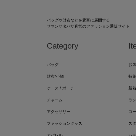
バッグや財布などを豊富に展開する
サマンサタバサ直営のファッション通販サイト
Category
It
バッグ
お
財布/小物
特
ケース / ポーチ
新
チャーム
ラ
アクセサリー
コ
ファッショングッズ
ス
アパレル
シ