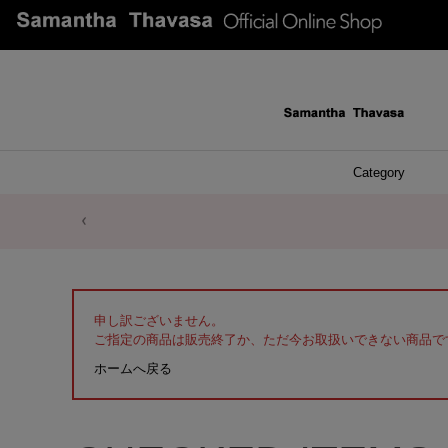
Category
ファッシ
ケース 
アク
ブレ
ネッ
イヤ
イヤ
財布
チ
ア
ト
バ
リ
ピ
申し訳ございません。
ご指定の商品は販売終了か、ただ今お取扱いできない商品で
ホームへ戻る