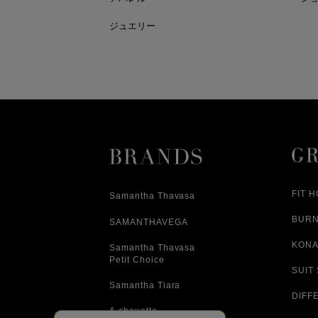
ジュエリー
FIT 
Samantha Thavasa
BUR
SAMANTHAVEGA
KONA
Samantha Thavasa
Petit Choice
SUIT
Samantha Tiara
DIFF
& chouette