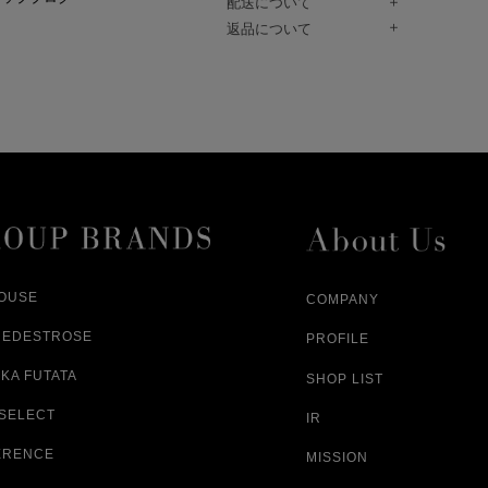
配送について
Paidy（翌月払い）、
ご注文商品は、佐川急便にてご注文毎
返品について
amazon payをご利用いただけます。
（一部地域については佐川急便以外の
以下の各号の場合に限り受け付けるもの
ございます。）
絡いただいた場合、
通常はご注文日の翌日以降、3日程度で
返品もしくは交換をお受けします。（
お届けまでの日数はお届け先住所によ
購入者様への返金となります。）
また、天候や道路状況により、指定日
商品が不良品であった場合
ざいますので
ご注文内容と異なる商品が到着した場
あらかじめご了承ください。
配送中に商品が破損した場合
アパレル商品（衣料品） ※交換不可
HOUSE
COMPANY
NEDESTROSE
PROFILE
KA FUTATA
SHOP LIST
 SELECT
IR
ERENCE
MISSION