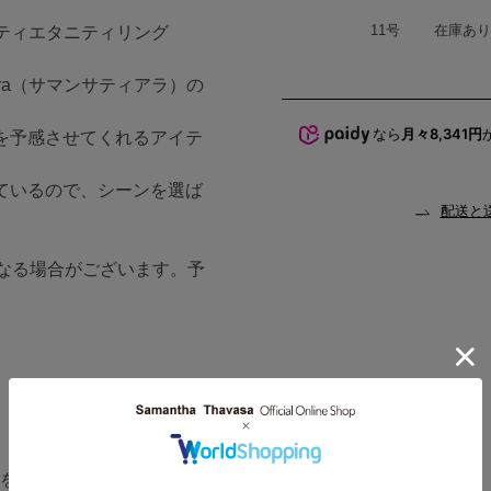
ハート
商品在庫
11号
在庫あり
プリティエタニティリング
iara（サマンサティアラ）の
なら
月々8,341円
を予感させてくれるアイテ
ているので、シーンを選ば
配送と
なる場合がございます。予
改定をさせて頂きます。