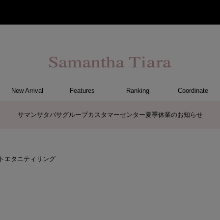
New Arrival
Features
Ranking
Coordinate
ET
CE
GS
FF
CE
ER
TCH
G
リング
ピンキーリング
ペアリング
ネックレス
ペアネックレス
ピアス
イヤリング
イヤーカフ
ブレスレット
リング
ブレスレット
イヤーカフ
その他
イヤリング
ピアス
ネックレス
時計
サマンサタバサグループカスタマーセンター夏季休業のお知らせ
ハートエタニティリング