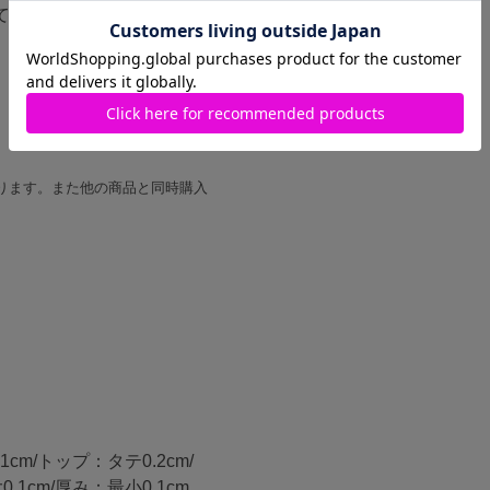
て、旧価格の商品タグが混
ります。また他の商品と同時購入
1cm/トップ：タテ0.2cm/
.1cm/厚み：最小0.1cm