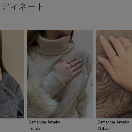
ーディネート
Samantha Jewelry
Samantha Jewelry
mizuki
Chiharu