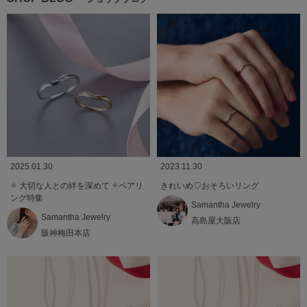
2025.01.30
2023.11.30
✧ 大切な人との絆を深めて ✧ペアリ
きれいめ♡おそろいリング
ング特集
Samantha Jewelry
Samantha Jewelry
高島屋大阪店
阪神梅田本店