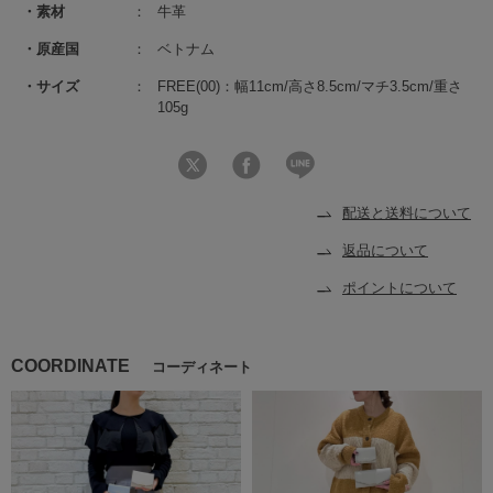
素材
牛革
原産国
ベトナム
サイズ
FREE(00)：幅11cm/高さ8.5cm/マチ3.5cm/重さ
105g
配送と送料について
返品について
ポイントについて
COORDINATE
コーディネート