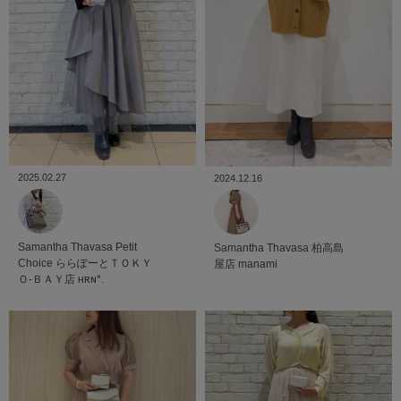
2025.02.27
2024.12.16
Samantha Thavasa Petit
Samantha Thavasa
柏高島
Choice
ららぽーとＴＯＫＹ
屋店
manami
Ｏ-ＢＡＹ店
ʜʀɴ*.