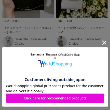
2025.11.03
2025.11.01
【キラキラバー】ハートジュエルバ
ハートが可愛い💕ハートジュエルバ
ーシリーズ♡
ー💕
Samantha Thavasa Petit
Samantha Thavasa Petit
Choice
Choice
渋谷ヒカリエShinQs店
錦糸町パルコ店
MORE
関連商品